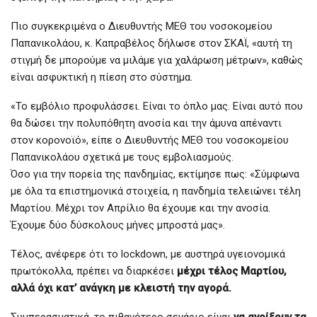
Πιο συγκεκριμένα ο Διευθυντής ΜΕΘ του νοσοκομείου
Παπανικολάου, κ. Καπραβέλος δήλωσε στον ΣΚΑΪ, «αυτή τη
στιγμή δε μπορούμε να μιλάμε για χαλάρωση μέτρων», καθώς
είναι ασφυκτική η πίεση στο σύστημα.
«Το εμβόλιο προφυλάσσει. Είναι το όπλο μας. Είναι αυτό που
θα δώσει την πολυπόθητη ανοσία και την άμυνα απέναντι
στον κορονοϊό», είπε ο Διευθυντής ΜΕΘ του νοσοκομείου
Παπανικολάου σχετικά με τους εμβολιασμούς.
Όσο για την πορεία της πανδημίας, εκτίμησε πως: «Σύμφωνα
με όλα τα επιστημονικά στοιχεία, η πανδημία τελειώνει τέλη
Μαρτίου. Μέχρι τον Απρίλιο θα έχουμε και την ανοσία.
Έχουμε δύο δύσκολους μήνες μπροστά μας».
Τέλος, ανέφερε ότι το lockdown, με αυστηρά υγειονομικά
πρωτόκολλα, πρέπει να διαρκέσει
μέχρι τέλος Μαρτίου,
αλλά όχι κατ’ ανάγκη με κλειστή την αγορά.
Συμπερασματικά, το πιθανότερο σενάριο είναι
να ανοίξουν τα