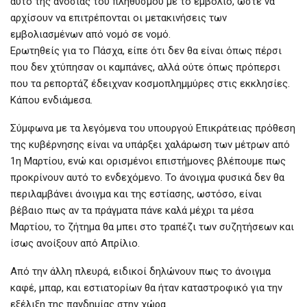
αυτό της ανοσίας του πληθυσμού με το εμβόλιο, ώστε να
αρχίσουν να επιτρέπονται οι μετακινήσεις των
εμβολιασμένων από νομό σε νομό.
Ερωτηθείς για το Πάσχα, είπε ότι δεν θα είναι όπως πέρσι
που δεν χτύπησαν οι καμπάνες, αλλά ούτε όπως πρόπερσι
που τα ρεπορτάζ έδειχναν κοσμοπλημμύρες στις εκκλησίες.
Κάπου ενδιάμεσα.
Σύμφωνα με τα λεγόμενα του υπουργού Επικράτειας πρόθεση
της κυβέρνησης είναι να υπάρξει χαλάρωση των μέτρων από
1η Μαρτίου, ενώ και ορισμένοι επιστήμονες βλέπουμε πως
προκρίνουν αυτό το ενδεχόμενο. Το άνοιγμα φυσικά δεν θα
περιλαμβάνει άνοιγμα και της εστίασης, ωστόσο, είναι
βέβαιο πως αν τα πράγματα πάνε καλά μέχρι τα μέσα
Μαρτίου, το ζήτημα θα μπει στο τραπέζι των συζητήσεων και
ίσως ανοίξουν από Απρίλιο.
Από την άλλη πλευρά, ειδικοί δηλώνουν πως το άνοιγμα
καφέ, μπαρ, και εστιατορίων θα ήταν καταστροφικό για την
εξέλιξη της πανδημίας στην χώρα.