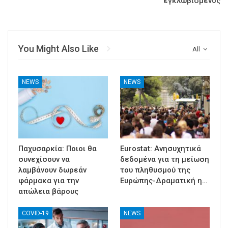
εγκλωβισμένος
You Might Also Like
All
NEWS
NEWS
Παχυσαρκία: Ποιοι θα
Eurostat: Ανησυχητικά
συνεχίσουν να
δεδομένα για τη μείωση
λαμβάνουν δωρεάν
του πληθυσμού της
φάρμακα για την
Ευρώπης-Δραματική η…
απώλεια βάρους
COVID-19
NEWS