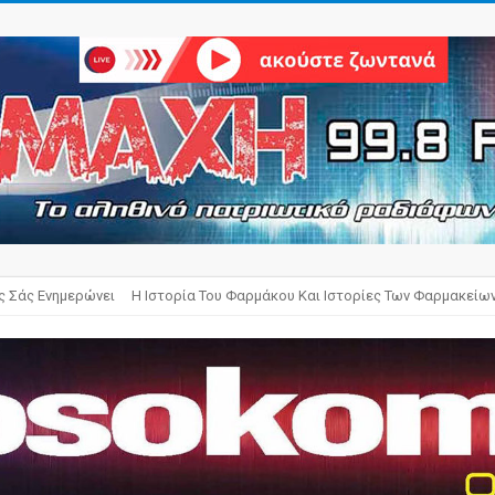
ς Σάς Ενημερώνει
Η Ιστορία Του Φαρμάκου Και Ιστορίες Των Φαρμακείω