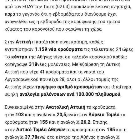
από τον ΕΟΔΥ την Τρίτη (02.03) προκαλούν έντονη ανησυχία,
παρά το γεγονός ότι η εβδομάδα που διανύουμε έχει
αναγγελθεί ως η εβδομάδα της κορύφωσης του τρίτου
κύματος του κορονοϊού που σαρώνει τη χώρα.
Στην
Αττική
η κατάσταση είναι κρίσιμη, καθώς
εντοπίστηκαν
1.159 νέα κρούσματα
τις τελευταίες 24 ώρες.
Το
κέντρο
της Αθήνας είναι σε «κλοιό» κορονοϊού καθώς
κατέγραψε
318
νέες μολύνσεις. Με εξαίρεση τη Δυτική
Αττική που είχε 41 κρούσματα και τα νησιά του
Αργοσαρωνικού που είχε 28, όλοι οι άλλοι τομείς της
Αττικής είχαν
τριψήφιο αριθμό κρουσμάτων
και ιδιαίτερα
υψηλή
αναλογία μολύνσεων ανά 100.000 πληθυσμού
.
Συγκεκριμένα στην
Ανατολική Αττική
τα κρούσματα
ήταν
103
και η αναλογία
20,5,
ενώ στον
Βόρειο Τομέα
τα
κρούσματα ήταν
155
και η αναλογία
26,2.
Επίσης,
στον
Δυτικό Τομέα Αθηνών
τα κρούσματα ήταν
185
και η
αναλογία
37,78
ενώ στο κέντρο της Αθήνας η αναλογία