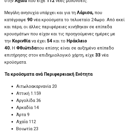
στην
Αχαΐα
που είχε
112
νέες μολύνσεις.
Μεγάλη ανησυχία υπάρχει και για τη
Λάρισα,
που
κατέγραψε
90
νέα κρούσματα το τελυεταίο 24ωρο. Από εκεί
και πέρα, οι άλλες περιφέρειες κινήθηκαν σε επίπεδα
κρουσμάτων που είχαν και τις προηγούμενες ημέρες με
την
Κορινθία
να έχει
54
και το
Ηράκλειο
40.
Η
Φθιώτιδα
που επίσης είναι σε αυξημένο επίπεδο
επιτήρησης στον επιδημιολογικό χάρτη, είχε
33
νέα
κρούσματα.
Τα κρούσματα ανά Περιφερειακή Ενότητα
Αιτωλοακαρνανία 20
Αττική 1.159
Αργολίδα 36
Αρκαδία 14
Άρτα 9
Αχαΐα 112
Βοιωτία 23