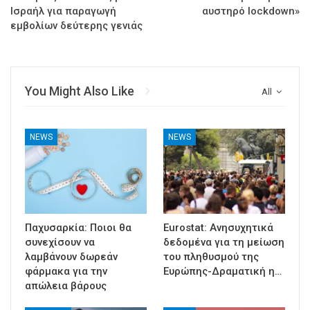
Ισραήλ για παραγωγή
αυστηρό lockdown»
εμβολίων δεύτερης γενιάς
You Might Also Like
All
NEWS
NEWS
Παχυσαρκία: Ποιοι θα
Eurostat: Ανησυχητικά
συνεχίσουν να
δεδομένα για τη μείωση
λαμβάνουν δωρεάν
του πληθυσμού της
φάρμακα για την
Ευρώπης-Δραματική η…
απώλεια βάρους