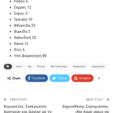
Ρόδος 6
Σέρρες 12
Σύρος 3
Τρίκαλα 10
Φθιώτιδα 33
Φωκίδα 3
Χαλκιδική 25
Χανιά 13
Χίος 6
Υπό Διερεύνηση 80
news
top
Αττική
Θεσσαλονίκη
Κορωνοϊός
κρουσματα
Facebook
Twitter
Google+
Share
PREV POST
NEXT POST
Κορωνοϊός: Συνεργασία
Δημοσθένης Σαρηγιάννης:
Αυστρίας και Δανίας με το
«Να πάμε αύριο σε