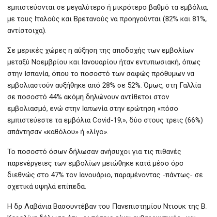
εμπιστεύονται σε μεγαλύτερο ή μικρότερο βαθμό τα εμβόλια,
με τους Ιταλούς και Βρετανούς να προηγούνται (82% και 81%,
αντίστοιχα).
Σε μερικές χώρες η αύξηση της αποδοχής των εμβολίων
μεταξύ Νοεμβρίου και Ιανουαρίου ήταν εντυπωσιακή, όπως
στην Ισπανία, όπου το ποσοστό των σαφώς πρόθυμων να
εμβολιαστούν αυξήθηκε από 28% σε 52%. Όμως, στη Γαλλία
σε ποσοστό 44% ακόμη δηλώνουν αντίθετοι στον
εμβολιασμό, ενώ στην Ιαπωνία στην ερώτηση «πόσο
εμπιστεύεστε τα εμβόλια Covid-19;», δύο στους τρεις (66%)
απάντησαν «καθόλου» ή «λίγο».
Το ποσοστό όσων δήλωσαν ανήσυχοι για τις πιθανές
παρενέργειες των εμβολίων μειώθηκε κατά μέσο όρο
διεθνώς στο 47% τον Ιανουάριο, παραμένοντας -πάντως- σε
σχετικά υψηλά επίπεδα.
Η δρ Λαβάνια Βασουντέβαν του Πανεπιστημίου Ντιουκ της Β.