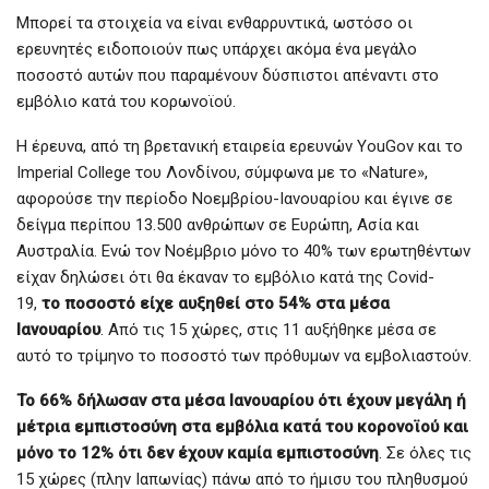
Μπορεί τα στοιχεία να είναι ενθαρρυντικά, ωστόσο οι
ερευνητές ειδοποιούν πως υπάρχει ακόμα ένα μεγάλο
ποσοστό αυτών που παραμένουν δύσπιστοι απέναντι στο
εμβόλιο κατά του κορωνοϊού.
Η έρευνα, από τη βρετανική εταιρεία ερευνών YouGov και το
Imperial College του Λονδίνου, σύμφωνα με το «Nature»,
αφορούσε την περίοδο Νοεμβρίου-Ιανουαρίου και έγινε σε
δείγμα περίπου 13.500 ανθρώπων σε Ευρώπη, Ασία και
Αυστραλία. Ενώ τον Νοέμβριο μόνο το 40% των ερωτηθέντων
είχαν δηλώσει ότι θα έκαναν το εμβόλιο κατά της Covid-
19,
το ποσοστό είχε αυξηθεί στο 54% στα μέσα
Ιανουαρίου
. Από τις 15 χώρες, στις 11 αυξήθηκε μέσα σε
αυτό το τρίμηνο το ποσοστό των πρόθυμων να εμβολιαστούν.
Το 66% δήλωσαν στα μέσα Ιανουαρίου ότι έχουν μεγάλη ή
μέτρια εμπιστοσύνη στα εμβόλια κατά του κορονοϊού και
μόνο το 12% ότι δεν έχουν καμία εμπιστοσύνη
. Σε όλες τις
15 χώρες (πλην Ιαπωνίας) πάνω από το ήμισυ του πληθυσμού