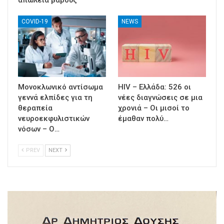
απώλεια βάρους
COVID-19
NEWS
Μονοκλωνικό αντίσωμα
HIV – Ελλάδα: 526 οι
γεννά ελπίδες για τη
νέες διαγνώσεις σε μια
θεραπεία
χρονιά – Οι μισοί το
νευροεκφυλιστικών
έμαθαν πολύ…
νόσων – Ο…
PREV
NEXT