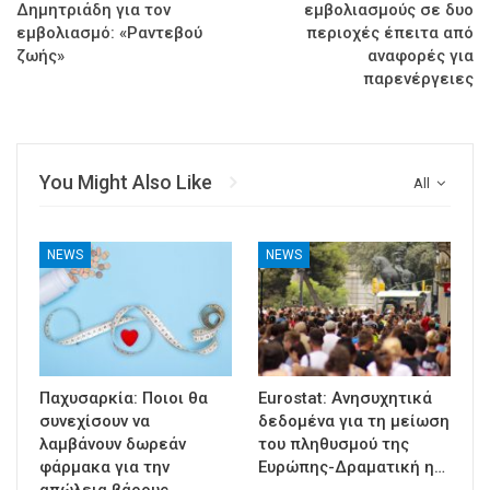
Δημητριάδη για τον
εμβολιασμούς σε δυο
εμβολιασμό: «Ραντεβού
περιοχές έπειτα από
ζωής»
αναφορές για
παρενέργειες
You Might Also Like
All
NEWS
NEWS
Παχυσαρκία: Ποιοι θα
Eurostat: Ανησυχητικά
συνεχίσουν να
δεδομένα για τη μείωση
λαμβάνουν δωρεάν
του πληθυσμού της
φάρμακα για την
Ευρώπης-Δραματική η…