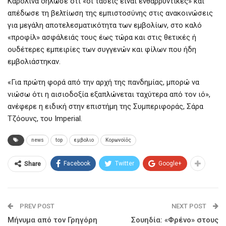
Καρολίνα δήλωσε ότι «οι τάσεις είναι ενθαρρυντικές» και
απέδωσε τη βελτίωση της εμπιστοσύνης στις ανακοινώσεις
για μεγάλη αποτελεσματικότητα των εμβολίων, στο καλό
«προφίλ» ασφάλειάς τους έως τώρα και στις θετικές ή
ουδέτερες εμπειρίες των συγγενών και φίλων που ήδη
εμβολιάστηκαν.
«Για πρώτη φορά από την αρχή της πανδημίας, μπορώ να
νιώσω ότι η αισιοδοξία εξαπλώνεται ταχύτερα από τον ιό»,
ανέφερε η ειδική στην επιστήμη της Συμπεριφοράς, Σάρα
Τζόουνς, του Imperial.
news
top
εμβολιο
Κορωνοϊός
Facebook
Twitter
Google+
Share
PREV POST
NEXT POST
Μήνυμα από τον Γρηγόρη
Σουηδία: «Φρένο» στους