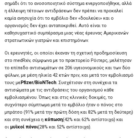
σημάδι ότι το ανοσοποιητικό σύστημα ενεργοποιήθηκε, αλλά
η έλλειψη τέτοιων αντιδράσεων δεν πρέπει να προκαλεί
καμία ανησυχία ότι το εμβόλιο δεν «δουλεύει» και ο
οργανισμός δεν έχει ανταποκριθεί. Αυτό είναι το
καθησυχαστικό συμπέρασμα μιας νέας έρευνας Αμερικανών
στρατιωτικών γιατρών και επιστημόνων.
Οι ερευνητές, οι οποίοι έκαναν τη σχετική προδημοσίευση
στο medRxiv, σύμφωνα με το πρακτορείο Ρόιτερς, μελέτησαν
το επίπεδο αντισωμάτων σε 206 υγειονομικούς και των δύο
φύλων, με μέση ηλικία 42 ετών πριν, και μετά τον εμβολιασμό
τους με
Pfizer/BioNTech
. Συσχέτισαν στη συνέχεια τα
αντισώματα με τις αντιδράσεις του οργανισμού κάθε
εμβολιασμένου. Όπως και στις κλινικές δοκιμές, το
συχνότερο σύμπτωμα μετά το εμβόλιο ήταν ο πόνος στο
μπράτσο (91% μετά την πρώτη δόση και 82% μετά τη δεύτερη)
και στη συνέχεια η
κόπωση
(42% και 62% αντίστοιχα) και
οι
μυϊκοί πόνοι
(28% και 52% αντίστοιχα).