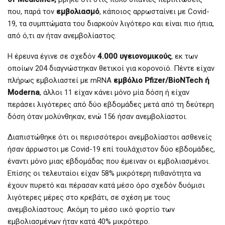
που, παρά τον
εμβολιασμό
, κάποιος αρρωσταίνει με Covid-
19, τα συμπτώματα του διαρκούν λιγότερο και είναι πιο ήπια,
από ό,τι αν ήταν ανεμβολίαστος.
Η έρευνα έγινε σε σχεδόν
4.000 υγειονομικούς
, εκ των
οποίων 204 διαγνώστηκαν θετικοί για κορονοϊό. Πέντε είχαν
πλήρως εμβολιαστεί με mRNA
εμβόλιο Pfizer/BioNTech ή
Moderna
, άλλοι 11 είχαν κάνει μόνο μία δόση ή είχαν
περάσει λιγότερες από δύο εβδομάδες μετά από τη δεύτερη
δόση όταν μολύνθηκαν, ενώ 156 ήσαν ανεμβολίαστοι.
Διαπιστώθηκε ότι οι περισσότεροι ανεμβολίαστοι ασθενείς
ήσαν άρρωστοι με Covid-19 επί τουλάχιστον δύο εβδομάδες,
έναντι μόνο μιας εβδομάδας που έμειναν οι εμβολιασμένοι.
Επίσης οι τελευταίοι είχαν 58% μικρότερη πιθανότητα να
έχουν πυρετό και πέρασαν κατά μέσο όρο σχεδόν δυόμισι
λιγότερες μέρες στο κρεβάτι, σε σχέση με τους
ανεμβολίαστους. Ακόμη το μέσο ιικό φορτίο των
εμβολιασμένων ήταν κατά 40% μικρότερο.