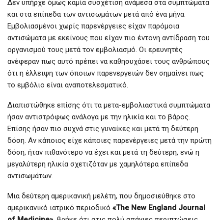
Δεν υπήρχε όμως καμία συσχέτιση ανάμεσα στα συμπτώματα
και στα επίπεδα των αντισωμάτων μετά από ένα μήνα.
Εμβολιασμένοι χωρίς παρενέργειες είχαν παρόμοια
αντισώματα με εκείνους που είχαν πιο έντονη αντίδραση του
οργανισμού τους μετά τον εμβολιασμό. Οι ερευνητές
ανέφεραν πως αυτό πρέπει να καθησυχάσει τους ανθρώπους
ότι η έλλειψη των όποιων παρενεργειών δεν σημαίνει πως
το εμβόλιο είναι αναποτελεσματικό.
Διαπιστώθηκε επίσης ότι τα μετα-εμβολιαστικά συμπτώματα
ήσαν αντιστρόφως ανάλογα με την ηλικία και το βάρος.
Επίσης ήσαν πιο συχνά στις γυναίκες και μετά τη δεύτερη
δόση. Αν κάποιος είχε κάποιες παρενέργειες μετά την πρώτη
δόση, ήταν πιθανότερο να έχει και μετά τη δεύτερη, ενώ η
μεγαλύτερη ηλικία σχετιζόταν με χαμηλότερα επίπεδα
αντισωμάτων.
Μια δεύτερη αμερικανική μελέτη, που δημοσιεύθηκε στο
αμερικανικό ιατρικό περιοδικό
«The New England Journal
of Medicine»,
βρήκε ότι στις πολύ σπάνιες περιπτώσεις