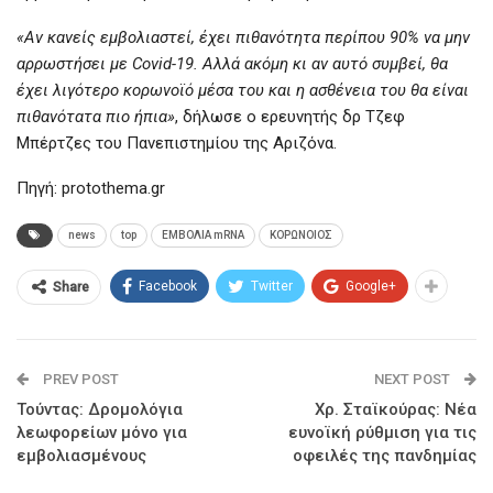
«Αν κανείς εμβολιαστεί, έχει πιθανότητα περίπου 90% να μην
αρρωστήσει με Covid-19. Αλλά ακόμη κι αν αυτό συμβεί, θα
έχει λιγότερο κορωνοϊό μέσα του και η ασθένεια του θα είναι
πιθανότατα πιο ήπια»
, δήλωσε ο ερευνητής δρ Τζεφ
Μπέρτζες του Πανεπιστημίου της Αριζόνα.
Πηγή: protothema.gr
news
top
ΕΜΒΟΛΙΑ mRNA
ΚΟΡΩΝΟΙΟΣ
Facebook
Twitter
Google+
Share
PREV POST
NEXT POST
Τούντας: Δρομολόγια
Χρ. Σταϊκούρας: Νέα
λεωφορείων μόνο για
ευνοϊκή ρύθμιση για τις
εμβολιασμένους
οφειλές της πανδημίας