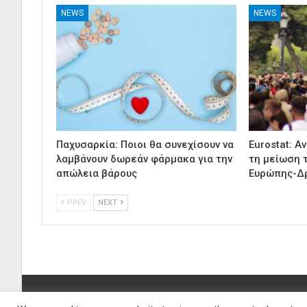
NEWS
NEWS
Παχυσαρκία: Ποιοι θα συνεχίσουν να
Eurostat: Α
λαμβάνουν δωρεάν φάρμακα για την
τη μείωση 
απώλεια βάρους
Ευρώπης-Δ
PREV
NEXT