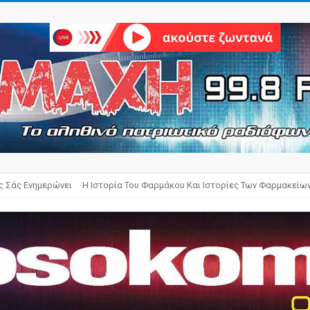
ς Σάς Ενημερώνει
Η Ιστορία Του Φαρμάκου Και Ιστορίες Των Φαρμακείω