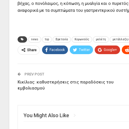
βήχας, ο πονόλαιμος, η κόπωση, η μυαλγία και ο πυρετός
αναφορικά με τα συμπτώματα του γαστρεντερικού συστήμ
news
top
Βρετανία
Κορωνοϊός
μελέτη
μετάλλαξη 
Facebook
Twitter
Google+
Share
PREV POST
Κικίλιας: καθυστερήσεις στις παραδόσεις του
εμβολιασμού
You Might Also Like