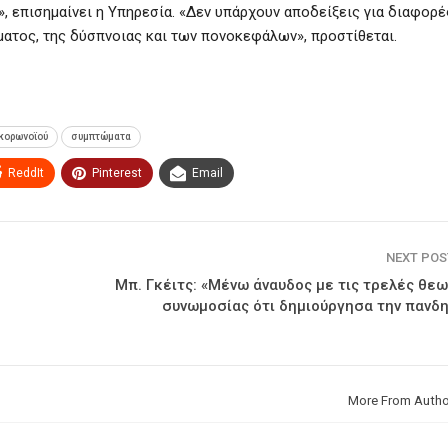
», επισημαίνει η Υπηρεσία. «Δεν υπάρχουν αποδείξεις για διαφορέ
ατος, της δύσπνοιας και των πονοκεφάλων», προστίθεται.
κορωνοϊού
συμπτώματα
ReddIt
Pinterest
Email
NEXT PO
Mπ. Γκέιτς: «Μένω άναυδος με τις τρελές θε
συνωμοσίας ότι δημιούργησα την πανδη
More From Autho