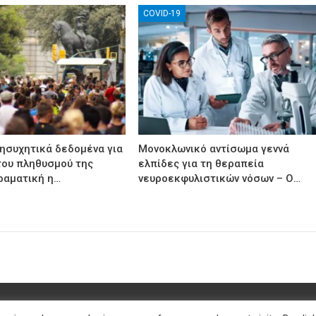
COVID-19
νησυχητικά δεδομένα για
Μονοκλωνικό αντίσωμα γεννά
του πληθυσμού της
ελπίδες για τη θεραπεία
ραματική η…
νευροεκφυλιστικών νόσων – Ο…