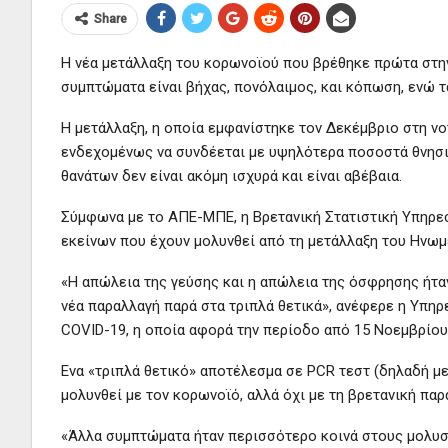
Share
Η νέα μετάλλαξη του κορωνοϊού που βρέθηκε πρώτα στην
συμπτώματα είναι βήχας, πονόλαιμος, και κόπωση, ενώ τα
Η μετάλλαξη, η οποία εμφανίστηκε τον Δεκέμβριο στη νο
ενδεχομένως να συνδέεται με υψηλότερα ποσοστά θνησι
θανάτων δεν είναι ακόμη ισχυρά και είναι αβέβαια.
Σύμφωνα με το ΑΠΕ-ΜΠΕ, η Βρετανική Στατιστική Υπηρεσ
εκείνων που έχουν μολυνθεί από τη μετάλλαξη του Ηνωμ
«Η απώλεια της γεύσης και η απώλεια της όσφρησης ήταν
νέα παραλλαγή παρά στα τριπλά θετικά», ανέφερε η Υπη
COVID-19, η οποία αφορά την περίοδο από 15 Νοεμβρίου
Ενα «τριπλά θετικό» αποτέλεσμα σε PCR τεστ (δηλαδή μ
μολυνθεί με τον κορωνοϊό, αλλά όχι με τη βρετανική παρ
«Άλλα συμπτώματα ήταν περισσότερο κοινά στους μολυσμέ