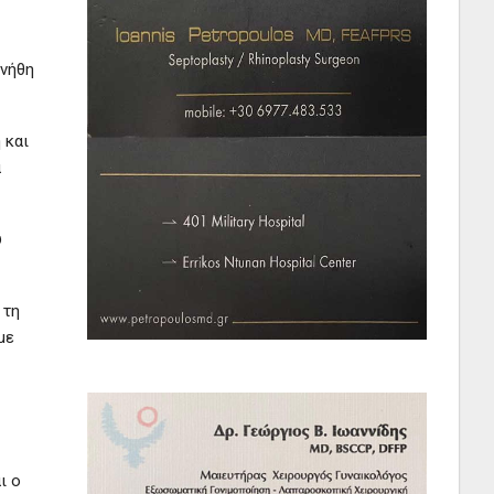
υνήθη
 και
ά
ύ
 τη
με
ι ο