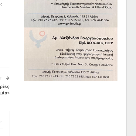
ς
ST
ωρίες
μία»
r