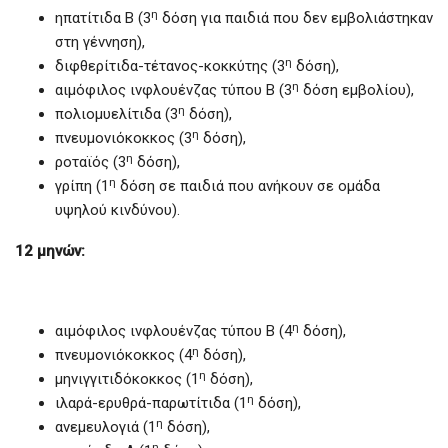
η
ηπατίτιδα Β (3
δόση για παιδιά που δεν εμβολιάστηκαν
στη γέννηση),
η
διφθερίτιδα-τέτανος-κοκκύτης (3
δόση),
η
αιμόφιλος ινφλουένζας τύπου Β (3
δόση εμβολίου),
η
πολιομυελίτιδα (3
δόση),
η
πνευμονιόκοκκος (3
δόση),
η
ροταϊός (3
δόση),
η
γρίπη (1
δόση σε παιδιά που ανήκουν σε ομάδα
υψηλού κινδύνου).
12 μηνών:
η
αιμόφιλος ινφλουένζας τύπου Β (4
δόση),
η
πνευμονιόκοκκος (4
δόση),
η
μηνιγγιτιδόκοκκος (1
δόση),
η
ιλαρά-ερυθρά-παρωτίτιδα (1
δόση),
η
ανεμευλογιά (1
δόση),
η