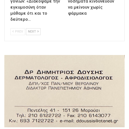
γονιών: «Διακόψαμε την
νοσήματα κινδυνεύουν
εγκυμοσύνη όταν
να μείνουν χωρίς
μάθαμε ότι και το
φάρμακα
δεύτερο…
PREV
NEXT