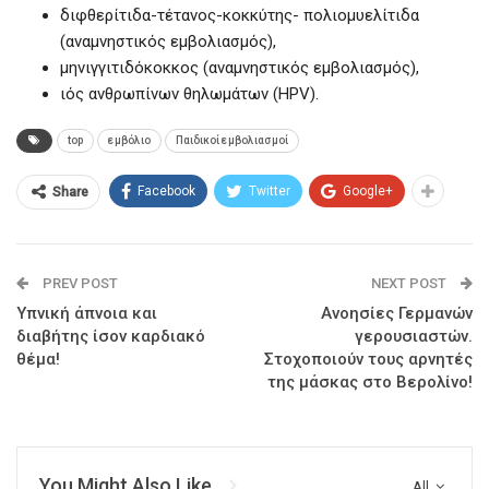
διφθερίτιδα-τέτανος-κοκκύτης- πολιομυελίτιδα
(αναμνηστικός εμβολιασμός),
μηνιγγιτιδόκοκκος (αναμνηστικός εμβολιασμός),
ιός ανθρωπίνων θηλωμάτων (HPV).
top
εμβόλιο
Παιδικοί εμβολιασμοί
Facebook
Twitter
Google+
Share
PREV POST
NEXT POST
Υπνική άπνοια και
Ανοησίες Γερμανών
διαβήτης ίσον καρδιακό
γερουσιαστών.
θέμα!
Στοχοποιούν τους αρνητές
της μάσκας στο Βερολίνο!
You Might Also Like
All