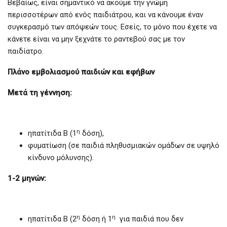
Βεβαίως, είναι σημαντικό να ακούμε την γνώμη
περισσοτέρων από ενός παιδιάτρου, και να κάνουμε έναν
συγκερασμό των απόψεών τους. Εσείς, το μόνο που έχετε να
κάνετε είναι να μην ξεχνάτε το ραντεβού σας με τον
παιδίατρο.
Πλάνο εμβολιασμού παιδιών και εφήβων
Μετά τη γέννηση:
η
ηπατίτιδα Β (1
δόση),
φυματίωση (σε παιδιά πληθυσμιακών ομάδων σε υψηλό
κίνδυνο μόλυνσης).
1-2 μηνών:
η
η
ηπατίτιδα Β (2
δόση ή 1
για παιδιά που δεν