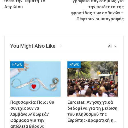
tests την Πέμπτη 15
γραφείο παγκοσμίως για
Απριλίου
την ποιότητα της
φροντίδας των ασθενών –
Πέφτουν οι υπογραφές
You Might Also Like
All
NEWS
NEWS
Παχυσαρκία: Ποιοι θα
Eurostat: Ανησυχητικά
συνεχίσουν να
δεδομένα για τη μείωση
λαμβάνουν δωρεάν
του πληθυσμού της
φάρμακα για την
Ευρώπης-Δραματική η…
απώλεια βάρους