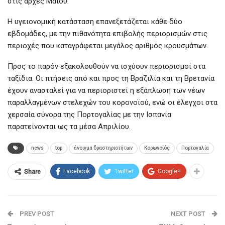
στις αρχές Μαΐου.
Η υγειονομική κατάσταση επανεξετάζεται κάθε δύο
εβδομάδες, με την πιθανότητα επιβολής περιορισμών στις
περιοχές που καταγράφεται μεγάλος αριθμός κρουσμάτων.
Προς το παρόν εξακολουθούν να ισχύουν περιορισμοί στα
ταξίδια. Οι πτήσεις από και προς τη Βραζιλία και τη Βρετανία
έχουν ανασταλεί για να περιοριστεί η εξάπλωση των νέων
παραλλαγμένων στελεχών του κορονοϊού, ενώ οι έλεγχοι στα
χερσαία σύνορα της Πορτογαλίας με την Ισπανία
παρατείνονται ως τα μέσα Απριλίου.
news
top
άνοιγμα δραστηριοτήτων
Κορωνοϊός
Πορτογαλία
Facebook
Twitter
Google+
Share
PREV POST
NEXT POST