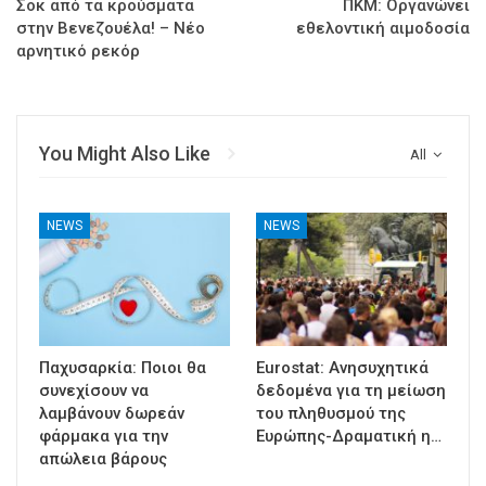
Σοκ από τα κρούσματα
ΠΚΜ: Οργανώνει
στην Βενεζουέλα! – Νέο
εθελοντική αιμοδοσία
αρνητικό ρεκόρ
You Might Also Like
All
NEWS
NEWS
Παχυσαρκία: Ποιοι θα
Eurostat: Ανησυχητικά
συνεχίσουν να
δεδομένα για τη μείωση
λαμβάνουν δωρεάν
του πληθυσμού της
φάρμακα για την
Ευρώπης-Δραματική η…
απώλεια βάρους