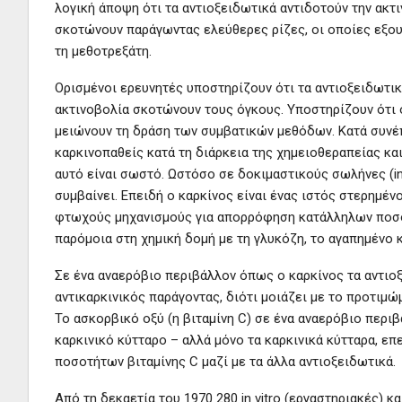
λογική άποψη ότι τα αντιοξειδωτικά αντιδοτούν την ακτι
σκοτώνουν παράγωντας ελεύθερες ρίζες, οι οποίες εξου
τη μεθοτρεξάτη.
Ορισμένοι ερευνητές υποστηρίζουν ότι τα αντιοξειδωτι
ακτινοβολία σκοτώνουν τους όγκους. Υποστηρίζουν ότι 
μειώνουν τη δράση των συμβατικών μεθόδων. Κατά συνέπε
καρκινοπαθείς κατά τη διάρκεια της χημειοθεραπείας και
αυτό είναι σωστό. Ωστόσο σε δοκιμαστικούς σωλήνες (in 
συμβαίνει. Επειδή ο καρκίνος είναι ένας ιστός στερημέν
φτωχούς μηχανισμούς για απορρόφηση κατάλληλων ποσοτή
παρόμοια στη χημική δομή με τη γλυκόζη, το αγαπημένο κ
Σε ένα αναερόβιο περιβάλλον όπως ο καρκίνος τα αντιοξε
αντικαρκινικός παράγοντας, διότι μοιάζει με το προτιμώ
Το ασκορβικό οξύ (η βιταμίνη C) σε ένα αναερόβιο περιβ
καρκινικό κύτταρο – αλλά μόνο τα καρκινικά κύτταρα, ε
ποσοτήτων βιταμίνης C μαζί με τα άλλα αντιοξειδωτικά.
Από τη δεκαετία του 1970 280 in vitro (εργαστηριακές) 