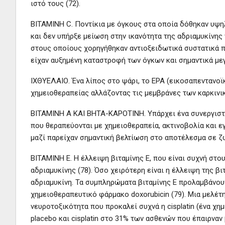
ιστό τους (72).
ΒΙΤΑΜΙΝΗ C. Ποντίκια με όγκους στα οποία δόθηκαν υψηλ
και δεν υπήρξε μείωση στην ικανότητα της αδριαμυκίνης
στους οποίους χορηγήθηκαν αντιοξειδωτικά συστατικά πρι
είχαν αυξημένη καταστροφή των όγκων και σημαντικά μεγ
ΙΧΘΥΕΛΑΙΟ. Ένα λίπος στο ψάρι, το EPA (εικοσαπεντανοϊ
χημειοθεραπείας αλλάζοντας τις μεμβράνες των καρκινικ
ΒΙΤΑΜΙΝΗ Α ΚΑΙ ΒΗΤΑ-ΚΑΡΟΤΙΝΗ. Υπάρχει ένα συνεργιστι
που θεραπεύονται με χημειοθεραπεία, ακτινοβολία και εγ
μαζί παρείχαν σημαντική βελτίωση στο αποτέλεσμα σε ζώ
ΒΙΤΑΜΙΝΗ Ε. Η έλλειψη βιταμίνης Ε, που είναι συχνή στο
αδριαμυκίνης (78). Όσο χειρότερη είναι η έλλειψη της β
αδριαμυκίνη. Τα συμπληρώματα βιταμίνης Ε προλαμβάνου
χημειοθεραπευτικό φάρμακο doxorubicin (79). Μια μελέτ
νευροτοξικότητα που προκαλεί συχνά η cisplatin (ένα χ
placebo και cisplatin στο 31% των ασθενών που έπαιρναν β