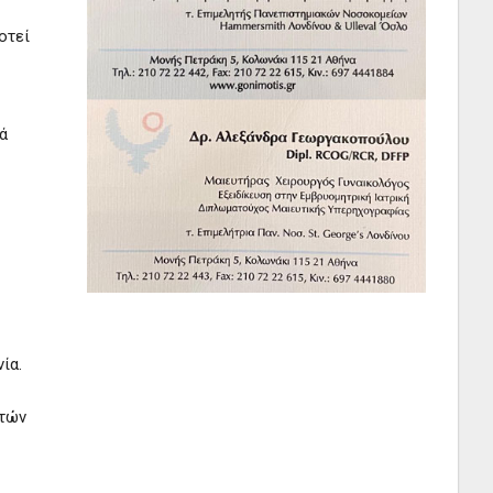
οτεί
ά
ία.
στών