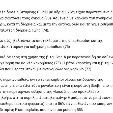
ές δόσεις βιταμίνης C μαζί με αδριαμυκίνη είχαν παρατεταμένη 
 να σκοτώνει τους όγκους (73). Ασθενείς με καρκίνο του πνεύμονα
ν, κατά τη διάρκεια και μετά την ακτινοβολία και τη χημειοθερα
αλύτερη διάρκεια ζωής (74).
κό οξύ), βελτιώνει τα αποτελέσματα της υπερθερμίας και της
ών κυττάρων για αυξημένη ευπάθεια (75).
κό όφελος στη χρήση της βιταμίνης Α με καροτενοειδή σε ασθεν
χείρηση για κοινές κακοήθειες (76). Η βήτα-καροτίνη και η βιταμί
α που θεραπεύτηκαν με ακτινοβολία για καρκίνο (77).
υς καρκινοπαθείς, εντείνει τις καρδιοτοξικές επιδράσεις της
ιταμίνης Ε στα ζώα, τόσο μεγαλύτερη είναι η καρδιακή βλάβη από τ
ν την παρενέργεια αύξησης της γλυκόζης που προκαλεί το
η βρήκε ότι τα συμπληρώματα βιταμίνης Ε μπόρεσαν να μειώσουν τ
ημειοθεραπευτικό φάρμακο) από το 86% των ασθενών που έπαιρναν
ιταμίνη Ε και cisplatin, που είναι μια μείωση 55%.