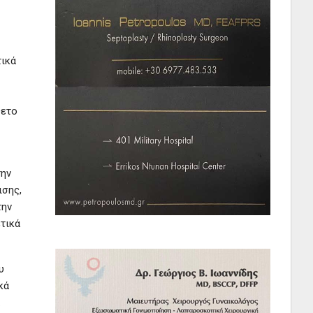
τικά
θετο
την
ισης,
την
ετικά
υ
κά