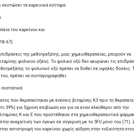
α σκοτώσει τα καρκινικά κύτταρα
υ
πεία του καρκίνου και
18-67).
 επιδράσεις της μεθοτρεξάτης, μιας χημειοθεραπείας, μπορούν να
βιταμίνης φολικού οξέος. Το φολικό οξύ δεν ακυρώνει τις επιδρά
μεθοτρεξάτης το φολινικό οξύ πρέπει να δοθεί σε υψηλές δόσεις. 
 του, πρέπει να συνταγογραφηθεί.
 συστατικά.
ματος που θεραπεύτηκαν με ενέσεις βιταμίνης Κ3 πριν τη θεραπεία
τι 39%) για 5χρονη επιβίωση και για να είναι ελεύθεροι από την
ι βιταμίνες Κ και Ε που προστέθηκαν στα χημειοθεραπευτικά φάρμα
η στην αναχαίτιση των όγκων σε σύγκριση με το 5FU μόνο του (71).
στην αντιστροφή του καρκίνου χωρίς αύξηση στην τοξικότητα στο