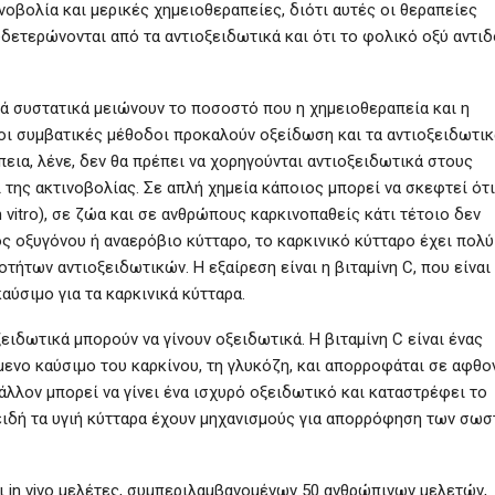
νοβολία και μερικές χημειοθεραπείες, διότι αυτές οι θεραπείες
δετερώνονται από τα αντιοξειδωτικά και ότι το φολικό οξύ αντιδ
κά συστατικά μειώνουν το ποσοστό που η χημειοθεραπεία και η
οι συμβατικές μέθοδοι προκαλούν οξείδωση και τα αντιοξειδωτικ
ια, λένε, δεν θα πρέπει να χορηγούνται αντιοξειδωτικά στους
 της ακτινοβολίας. Σε απλή χημεία κάποιος μπορεί να σκεφτεί ότι
vitro), σε ζώα και σε ανθρώπους καρκινοπαθείς κάτι τέτοιο δεν
ος οξυγόνου ή αναερόβιο κύτταρο, το καρκινικό κύτταρο έχει πολύ
των αντιοξειδωτικών. Η εξαίρεση είναι η βιταμίνη C, που είναι
αύσιμο για τα καρκινικά κύτταρα.
ιδωτικά μπορούν να γίνουν οξειδωτικά. Η βιταμίνη C είναι ένας
μενο καύσιμο του καρκίνου, τη γλυκόζη, και απορροφάται σε αφθον
άλλον μπορεί να γίνει ένα ισχυρό οξειδωτικό και καταστρέφει το
πειδή τα υγιή κύτταρα έχουν μηχανισμούς για απορρόφηση των σω
και in vivo μελέτες, συμπεριλαμβανομένων 50 ανθρώπινων μελετών,