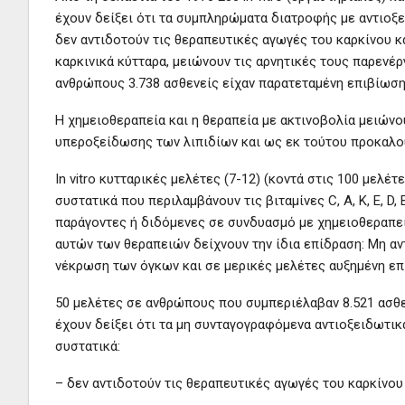
έχουν δείξει ότι τα συμπληρώματα διατροφής με αντιοξ
δεν αντιδοτούν τις θεραπευτικές αγωγές του καρκίνου κ
καρκινικά κύτταρα, μειώνουν τις αρνητικές τους παρενέ
ανθρώπους 3.738 ασθενείς είχαν παρατεταμένη επιβίωση
Η χημειοθεραπεία και η θεραπεία με ακτινοβολία μειών
υπεροξείδωσης των λιπιδίων και ως εκ τούτου προκαλο
In vitro κυτταρικές μελέτες (7-12) (κοντά στις 100 μελέ
συστατικά που περιλαμβάνουν τις βιταμίνες C, A, K, E, D
παράγοντες ή διδόμενες σε συνδυασμό με χημειοθεραπεία
αυτών των θεραπειών δείχνουν την ίδια επίδραση: Μη α
νέκρωση των όγκων και σε μερικές μελέτες αυξημένη ε
50 μελέτες σε ανθρώπους που συμπεριέλαβαν 8.521 ασθε
έχουν δείξει ότι τα μη συνταγογραφόμενα αντιοξειδωτικ
συστατικά:
– δεν αντιδοτούν τις θεραπευτικές αγωγές του καρκίνου