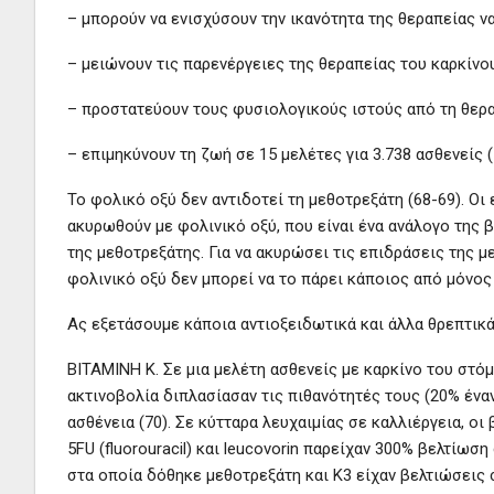
– μπορούν να ενισχύσουν την ικανότητα της θεραπείας ν
– μειώνουν τις παρενέργειες της θεραπείας του καρκίνο
– προστατεύουν τους φυσιολογικούς ιστούς από τη θερα
– επιμηκύνουν τη ζωή σε 15 μελέτες για 3.738 ασθενείς (
Το φολικό οξύ δεν αντιδοτεί τη μεθοτρεξάτη (68-69). Οι
ακυρωθούν με φολινικό οξύ, που είναι ένα ανάλογο της 
της μεθοτρεξάτης. Για να ακυρώσει τις επιδράσεις της 
φολινικό οξύ δεν μπορεί να το πάρει κάποιος από μόνος
Ας εξετάσουμε κάποια αντιοξειδωτικά και άλλα θρεπτικά
ΒΙΤΑΜΙΝΗ Κ. Σε μια μελέτη ασθενείς με καρκίνο του στό
ακτινοβολία διπλασίασαν τις πιθανότητές τους (20% έναν
ασθένεια (70). Σε κύτταρα λευχαιμίας σε καλλιέργεια, ο
5FU (fluorouracil) και leucovorin παρείχαν 300% βελτίωσ
στα οποία δόθηκε μεθοτρεξάτη και Κ3 είχαν βελτιώσεις 