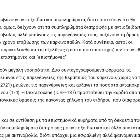
μβάνουν αντιοξειδωτικά συμπληρώματα, διότι πιστεύουν ότι θα
α, όμως, δείχνουν ότι τα συμπληρώματα διατροφής με αντιοξειδω
νοβολία, αλλά μειώνουν τις παρενέργειές τους, αυξάνουν τη δράση
ν χρόνο επιβίωσης των καρκινοπαθών. Κατά συνέπεια, αυτοί οι
ν παρακολουθήσει τις εξελίξεις ή αυτοί που υποστηριζουν το αντί
α επιστήμονες και “επιστήμονες”.
λούν μεγάλη νοσηρότητα. Δύο συνταγογραφούμενα φάρμακα, τα
μειώνουν τις παρενέργειες της θεραπείας του καρκίνου, χωρίς να 
2721) μειώνει τις παρενέργειες και αυξάνει τα ποσοστά ανταπόκρ
νου (1-4). Η Dexrazoxane (ICRF-187) προστατεύει την καρδιά από 
ντιογκικές δράσεις της κάνοντας χήλωση του σιδήρου, που διαφορ
 και σε αντίθεση με τα επιστημονικά ευρήματα από τη δεκαετία το
ούν συμπληρώματα διατροφής με αντιοξειδωτικά και άλλα συστατι
ας με ακτινοβολία, διότι υπάρχει μια εσφαλμένη αλλά φαινομενικά