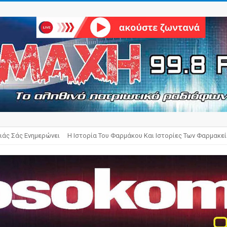
ιάς Σάς Ενημερώνει
Η Ιστορία Του Φαρμάκου Και Ιστορίες Των Φαρμακε