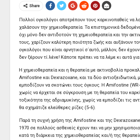
Share
Πολλοί ογκολόγοι αποτρέπουν τους καρκινοπαθείς να λα
χαλάσουν την χημειοθεραπεία. Τα επιστημονικά δεδομέν
όχι μόνο δεν αντιδοτούν τη χημειοθεραπεία και την ακτι
τους, χαρίζουν καλύτερη ποιότητα ζωής και αυξάνουν το
ογκολόγοι που είναι αρνητικοί σ΄αυτό, μάλλον, δεν έχου
δεν ξέρουν τί λένε! Κάποτε πρέπει να τα λέμε κι αυτά γι
Η χημειοθεραπεία και η θεραπεία με ακτινοβολία προκα
Amifostine και Dexrazoxane, και τα δύο αντιοξειδωτικά, 
εμποδίζουν να σκοτώνει τους όγκους. Η Amifostine (WR-
χωρίς να έρχεται σε σύγκρουση με τη θεραπεία του καρκί
τοξικότητα της αδριαμυκίνης, χωρίς να εμποδίζει τις α
θα σχημάτιζε ελεύθερες ρίζες (5-6).
Παρά τη συχνή χρήση της Amifostine και της Dexrazoxane
1970 σε πολλούς ασθενείς έχουν πει να μην χρησιμοποι
κατά τη διάρκεια της χημειοθεραπείας και/ή της θεραπεί