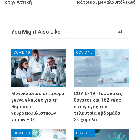
στην Αττική
κάτοικοι μεγαλουπόλεων!
You Might Also Like
All
COVID-19
COVID-19
Μονοκλωνικό αντίσωμα
COVID-19: Τέσσερεις
γεννά ελπίδες για τη
θάνατοι και 162 νέες
θεραπεία
εισαγωγές την
νευροεκφυλιστικών
τελευταία εβδομάδα –
νόσων – Ο…
Σε χαμηλά…
COVID-19
COVID-19