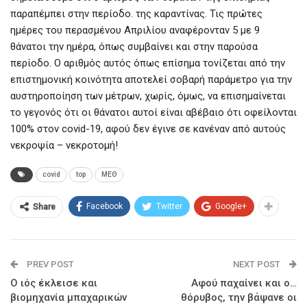
παραπέμπει στην περίοδο. της καραντίνας. Τις πρώτες
ημέρες του περασμένου Απριλίου αναφέρονταν 5 με 9
θάνατοι την ημέρα, όπως συμβαίνει και στην παρούσα
περίοδο. Ο αριθμός αυτός όπως επίσημα τονίζεται από την
επιστημονική κοινότητα αποτελεί σοβαρή παράμετρο για την
αυστηροποίηση των μέτρων, χωρίς, όμως, να επισημαίνεται
το γεγονός ότι οι θάνατοι αυτοί είναι αβέβαιο ότι οφείλονται
100% στον covid-19, αφού δεν έγινε σε κανέναν από αυτούς
νεκροψία – νεκροτομή!
covid
top
ΜΕΘ
Facebook
Twitter
Google+
Share
PREV POST
NEXT POST
Ο ιός έκλεισε και
Αφού παχαίνει και ο…
βιομηχανία μπαχαρικών
θόρυβος, την βάψανε οι