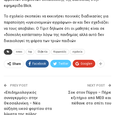
εφημερίδα Blick.
Το σχολείο σκοπεύει να εκκινήσει ποινικές διαδικασίες για
παραποίηση «υγειονομικών εγγράφων» αν και δεν σχεδιάζει
να τους αποβάλει. Ο Τίριτ δήλωσε ότι οι μαθητές είναι σε
«δύσκολη κατάσταση» λόγω της πανδημίας αλλά αυτό δεν
δικαιολογεί τη φάρσα των τριών παιδιών
news
top
Ελβετία
Κορωνοϊός
σχολεία
Facebook
Twitter
Google+
Share
PREV POST
NEXT POST
«Επιδημιολογικός
Σοκ στον Πύργο – Πήρε
συναγερμός» στην
εξιτήριο από ΜΕΘ και
Θεσσαλονίκη – Νέα
πέθανε στο σπίτι του
αύξηση ιικού φορτίου στα
λύματα της πόλης