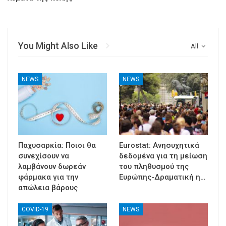
You Might Also Like
All
NEWS
NEWS
Παχυσαρκία: Ποιοι θα
Eurostat: Ανησυχητικά
συνεχίσουν να
δεδομένα για τη μείωση
λαμβάνουν δωρεάν
του πληθυσμού της
φάρμακα για την
Ευρώπης-Δραματική η…
απώλεια βάρους
COVID-19
NEWS