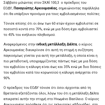
Σάββατο μιλώντας στον ΣΚΑΪ 100,3 ο πρόεδρος του
ΕΟΔΥ,
Παναγιώτης Αρκουμανέας
, σημειώνοντας παράλληλα
ότι θα υπάρξουν προνόμια για τους εμβολιασμένους πολίτες.
Τόνισε επίσης ότι οι άνω των 60 ετών έχουν εμβολιστεί σε
ποσοστό κοντά στο 70%, ενώ με μια δόση έχει εμβολιαστεί
το 45% του ενήλικου πληθυσμού.
Αναφερόμενος στην
ινδική μετάλλαξη Δέλτα
, ο κύριος
Αρκουμανέας διευκρίνισε ότι αυτή τη στιγμή η συζήτηση
παγκοσμίως γίνεται για αυτή την μετάλλαξη, η οποία είναι η
πιο μεταδοτική, υπογραμμίζοντας πάντως πώς με μια δόση
του εμβολίου η κάλυψη είναι έως και 35% ενώ με δυο δόσεις
του εμβολίου κατά του κορωνοϊού η κάλυψη ανέρχεται στο
90%.
Ο πρόεδρος του ΕΟΔΥ τόνισε ότι όσοι έρχονται από τη
Βρετανία εξετάζονται όλοι, λόγω του ότι η μετάλλαξη Δέλτα
επικρατεί αυτήν την στιγμή στο Ηνωμένο Βασίλειο. Ο κύριος
Αρκουμανέας πρόσθεσε ότι τις τελευταίες εβδομάδες στη