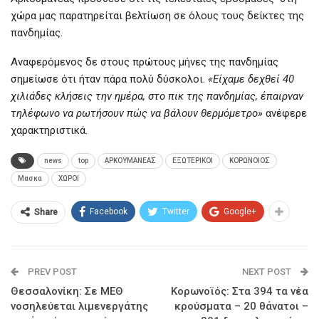
χώρα μας παρατηρείται βελτίωση σε όλους τους δείκτες της
πανδημίας.
Αναφερόμενος δε στους πρώτους μήνες της πανδημίας
σημείωσε ότι ήταν πάρα πολύ δύσκολοι.
«Είχαμε δεχθεί 40
χιλιάδες κλήσεις την ημέρα, στο πικ της πανδημίας, έπαιρναν
τηλέφωνο να ρωτήσουν πώς να βάλουν θερμόμετρο»
ανέφερε
χαρακτηριστικά.
news
top
ΑΡΚΟΥΜΑΝΕΑΣ
ΕΞΩΤΕΡΙΚΟΙ
ΚΟΡΩΝΟΙΟΣ
Μασκα
ΧΩΡΟΙ
Facebook
Twitter
Google+
Share
PREV POST
NEXT POST
Θεσσαλονίκη: Σε ΜΕΘ
Κορωνοϊός: Στα 394 τα νέα
νοσηλεύεται λιμενεργάτης
κρούσματα – 20 θάνατοι –