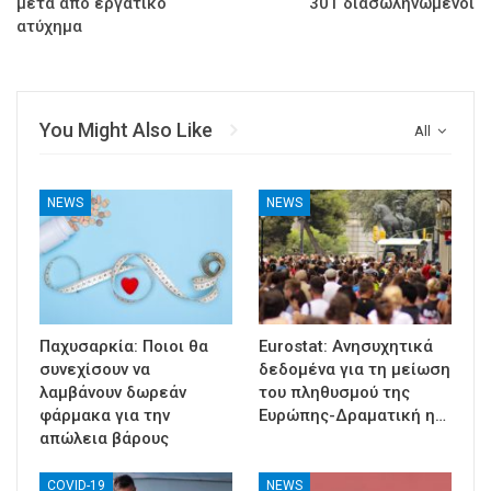
μετά από εργατικό
301 διασωληνωμένοι
ατύχημα
You Might Also Like
All
NEWS
NEWS
Παχυσαρκία: Ποιοι θα
Eurostat: Ανησυχητικά
συνεχίσουν να
δεδομένα για τη μείωση
λαμβάνουν δωρεάν
του πληθυσμού της
φάρμακα για την
Ευρώπης-Δραματική η…
απώλεια βάρους
COVID-19
NEWS