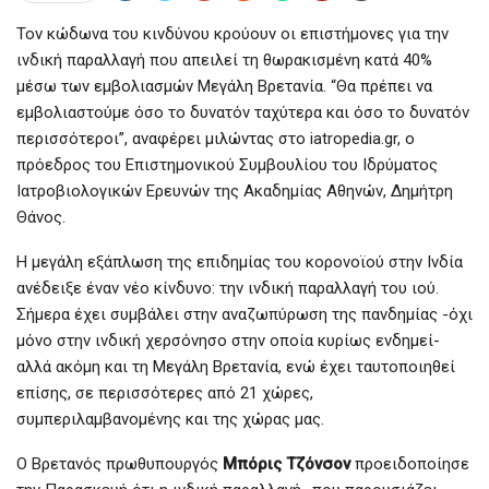
Τον κώδωνα του κινδύνου κρούουν οι επιστήμονες για την
ινδική παραλλαγή που απειλεί τη θωρακισμένη κατά 40%
μέσω των εμβολιασμών Μεγάλη Βρετανία. “Θα πρέπει να
εμβολιαστούμε όσο το δυνατόν ταχύτερα και όσο το δυνατόν
περισσότεροι”, αναφέρει μιλώντας στο iatropedia.gr, ο
πρόεδρος του Επιστημονικού Συμβουλίου του Ιδρύματος
Ιατροβιολογικών Ερευνών της Ακαδημίας Αθηνών, Δημήτρη
Θάνος.
Η μεγάλη εξάπλωση της επιδημίας του κορονοϊού στην Ινδία
ανέδειξε έναν νέο κίνδυνο: την ινδική παραλλαγή του ιού.
Σήμερα έχει συμβάλει στην αναζωπύρωση της πανδημίας -όχι
μόνο στην ινδική χερσόνησο στην οποία κυρίως ενδημεί-
αλλά ακόμη και τη Μεγάλη Βρετανία, ενώ έχει ταυτοποιηθεί
επίσης, σε περισσότερες από 21 χώρες,
συμπεριλαμβανομένης και της χώρας μας.
Ο Βρετανός πρωθυπουργός
Μπόρις Τζόνσον
προειδοποίησε