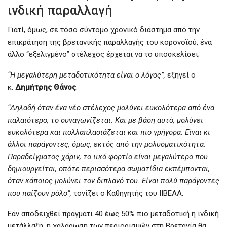
ινδική παραλλαγή
Γιατί, όμως, σε τόσο σύντομο χρονικό διάστημα από την
επικράτηση της βρετανικής παραλλαγής του κορονοϊού, ένα
άλλο “εξελιγμένο” στέλεχος έρχεται να το υποσκελίσει;
“Η μεγαλύτερη μεταδοτικότητα είναι ο λόγος”,
εξηγεί ο
κ.
Δημήτρης Θάνος
:
“Δηλαδή όταν ένα νέο στέλεχος μολύνει ευκολότερα από ένα
παλαιότερο, το συναγωνίζεται. Και με βάση αυτό, μολύνει
ευκολότερα και πολλαπλασιάζεται και πιο γρήγορα. Είναι κι
άλλοι παράγοντες, όμως, εκτός από την μολυσματικότητα.
Παραδείγματος χάριν, το ιικό φορτίο είναι μεγαλύτερο που
δημιουργείται, οπότε περισσότερα σωματίδια εκπέμπονται,
όταν κάποιος μολύνει τον διπλανό του. Είναι πολύ παράγοντες
που παίζουν ρόλο”,
τονίζει ο Καθηγητής του ΙΙΒΕΑΑ.
Εάν αποδειχθεί πράγματι 40 έως 50% πιο μεταδοτική η ινδική
μετάλλαξη, η χαλάρωση των περιορισμών στη Βρετανία θα