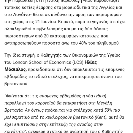
την Παρασκευή ότι η ινδική παραλλαγή -που παρουσιάζει
τοπικές εστίες έξαρσης στα βορειοδυτικά της Αγγλίας και
στο Λονδίνο- θέτει σε κίνδυνο την άρση των περιορισμών
στη χώρα, στις 21 Ιουνίου. Κι αυτό, παρά το γεγονός ότι έχει
ολοκληρωθεί ο εμβολιασμός και με τις δύο δόσεις
περισσότερων από 20 εκατομμυρίων κατοίκων, που
αντιπροσωπεύουν ποσοστό άνω του 40% του πληθυσμού.
Την ίδια στιγμή, ο Καθηγητής των Οικονομικών της Υγείας
του London School of Economics (LCS)
Ηλίας
Μόσιαλος,
προειδοποιεί ότι δεν αποκλείεται τις επόμενες
εβδομάδες το ινδικό στέλεχος, να επικρατήσει έναντι του
βρετανικού.
“Φαίνεται ότι τις επόμενες εβδομάδες η νέα ινδική
παραλλαγή του κορονοϊού θα επικρατήσει στη Μεγάλη
Βρετανία. Αν όντως πρόκειται για στέλεχος κατά 50% πιο
μολυσματικό από το κυκλοφορούν βρετανικό (Kent), αυτό θα
έχει επιπτώσεις στην επίτευξη της ανοσίας στην
κοινότητα”,
ανέφερε σχετικά σε ανάρτησή του ο Καθηγητής