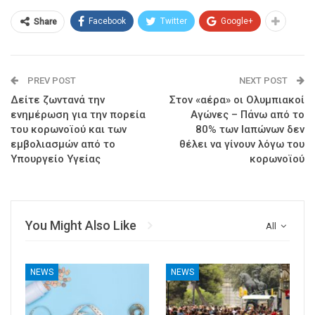
Facebook
Twitter
Google+
Share
PREV POST
NEXT POST
Δείτε ζωντανά την
Στον «αέρα» οι Ολυμπιακοί
ενημέρωση για την πορεία
Αγώνες – Πάνω από το
του κορωνοϊού και των
80% των Ιαπώνων δεν
εμβολιασμών από το
θέλει να γίνουν λόγω του
Υπουργείο Υγείας
κορωνοϊού
You Might Also Like
All
NEWS
NEWS