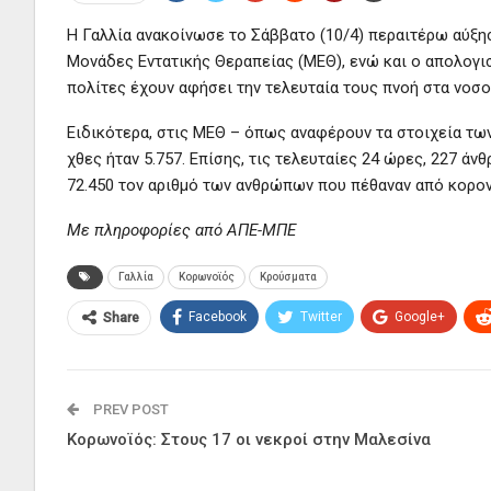
Η Γαλλία ανακοίνωσε το Σάββατο (10/4) περαιτέρω αύξη
Μονάδες Εντατικής Θεραπείας (ΜΕΘ), ενώ και ο απολογι
πολίτες έχουν αφήσει την τελευταία τους πνοή στα νοσ
Ειδικότερα, στις ΜΕΘ – όπως αναφέρουν τα στοιχεία των
χθες ήταν 5.757. Επίσης, τις τελευταίες 24 ώρες, 227 ά
72.450 τον αριθμό των ανθρώπων που πέθαναν από κορον
Με πληροφορίες από ΑΠΕ-ΜΠΕ
Γαλλία
Κορωνοϊός
Κρούσματα
Facebook
Twitter
Google+
Share
PREV POST
Κορωνοϊός: Στους 17 οι νεκροί στην Μαλεσίνα