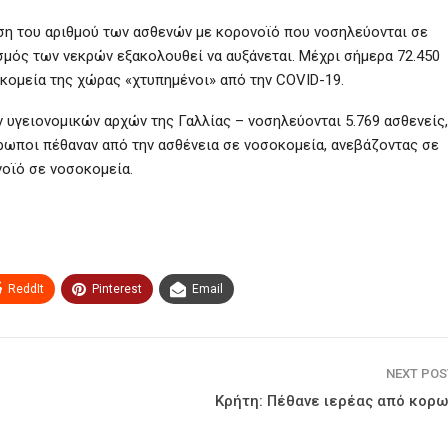
ση του αριθμού των ασθενών με κορονοϊό που νοσηλεύονται σε
σμός των νεκρών εξακολουθεί να αυξάνεται. Μέχρι σήμερα 72.450
οκομεία της χώρας «χτυπημένοι» από την COVID-19.
 υγειονομικών αρχών της Γαλλίας – νοσηλεύονται 5.769 ασθενείς
νθρωποι πέθαναν από την ασθένεια σε νοσοκομεία, ανεβάζοντας σε
οϊό σε νοσοκομεία.
ReddIt
Pinterest
Email
NEXT PO
Κρήτη: Πέθανε ιερέας από κορω