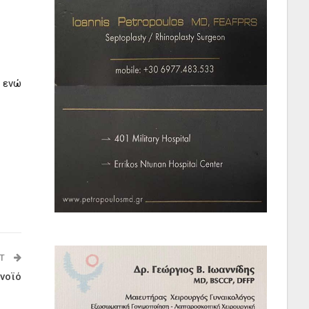
, ενώ
ST
νοϊό