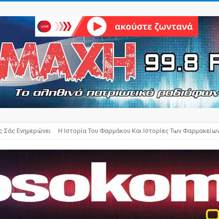
ς Σάς Ενημερώνει
Η Ιστορία Του Φαρμάκου Και Ιστορίες Των Φαρμακείω