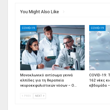
You Might Also Like
COVID-19
COVID-19
Μονοκλωνικό αντίσωμα γεννά
COVID-19: 
ελπίδες για τη θεραπεία
162 νέες ε
νευροεκφυλιστικών νόσων – Ο…
εβδομάδα –
PREV
NEXT