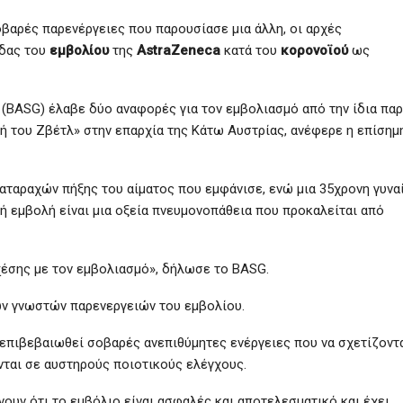
οβαρές παρενέργειες που παρουσίασε μια άλλη, οι αρχές
ίδας του
εμβολίου
της
AstraZeneca
κατά του
κορονοϊού
ως
 (BASG) έλαβε δύο αναφορές για τον εμβολιασμό από την ίδια παρ
ή του Ζβέτλ» στην επαρχία της Κάτω Αυστρίας, ανέφερε η επίσημ
ταραχών πήξης του αίματος που εμφάνισε, ενώ μια 35χρονη γυνα
ή εμβολή είναι μια οξεία πνευμονοπάθεια που προκαλείται από
χέσης με τον εμβολιασμό», δήλωσε το BASG.
των γνωστών παρενεργειών του εμβολίου.
επιβεβαιωθεί σοβαρές ανεπιθύμητες ενέργειες που να σχετίζοντα
νται σε αυστηρούς ποιοτικούς ελέγχους.
χνουν ότι το εμβόλιο είναι ασφαλές και αποτελεσματικό και έχει