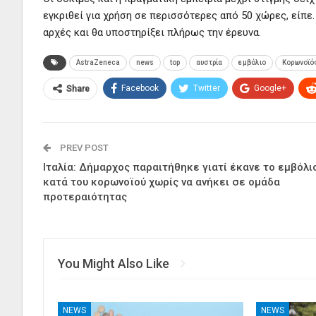
εγκριθεί για χρήση σε περισσότερες από 50 χώρες, είπε.
αρχές και θα υποστηρίξει πλήρως την έρευνα.
AstraZeneca
news
top
αυστρία
εμβόλιο
Κορωνοϊό
Facebook
Twitter
Google+
Share
PREV POST
Ιταλία: Δήμαρχος παραιτήθηκε γιατί έκανε το εμβόλι
κατά του κορωνοϊού χωρίς να ανήκει σε ομάδα
προτεραιότητας
You Might Also Like
NEWS
NEWS