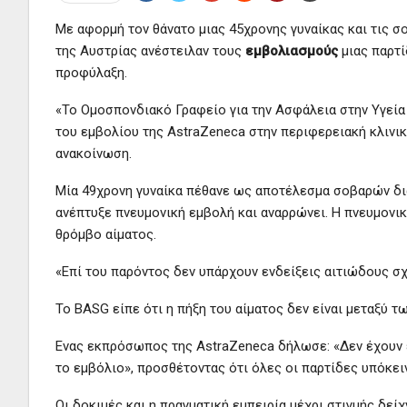
Με αφορμή τον θάνατο μιας 45χρονης γυναίκας και τις σ
της Αυστρίας ανέστειλαν τους
εμβολιασμούς
μιας παρτ
προφύλαξη.
«Το Ομοσπονδιακό Γραφείο για την Ασφάλεια στην Υγεία
του εμβολίου της AstraZeneca στην περιφερειακή κλινικ
ανακοίνωση.
Μία 49χρονη γυναίκα πέθανε ως αποτέλεσμα σοβαρών δια
ανέπτυξε πνευμονική εμβολή και αναρρώνει. Η πνευμονικ
θρόμβο αίματος.
«Επί του παρόντος δεν υπάρχουν ενδείξεις αιτιώδους σ
Το BASG είπε ότι η πήξη του αίματος δεν είναι μεταξύ 
Ενας εκπρόσωπος της AstraZeneca δήλωσε: «Δεν έχουν 
το εμβόλιο», προσθέτοντας ότι όλες οι παρτίδες υπόκει
Οι δοκιμές και η πραγματική εμπειρία μέχρι στιγμής δεί