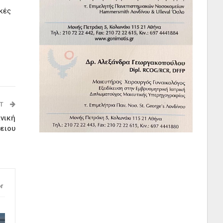
ακές
ST
νική
λειου
r