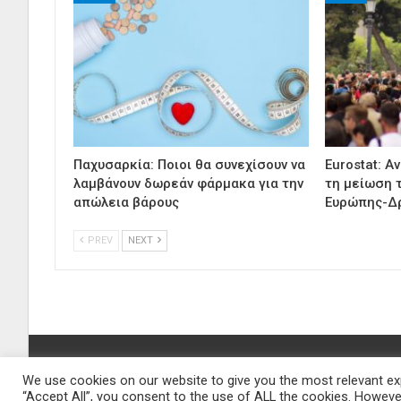
Παχυσαρκία: Ποιοι θα συνεχίσουν να
Eurostat: Α
λαμβάνουν δωρεάν φάρμακα για την
τη μείωση 
απώλεια βάρους
Ευρώπης-Δ
PREV
NEXT
We use cookies on our website to give you the most relevant exp
© 2026 - Νοσοκομείο. All Rights Reserved.
“Accept All”, you consent to the use of ALL the cookies. However