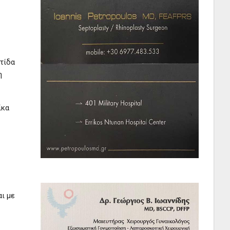
τίδα
η
ίκα
ι με