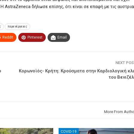
 Η AstraZeneca δήλωσε επίσης, ότι είναι σε επαφή με τις αυστρι
ς
παρενέργειες
ReddIt
Pinterest
Email
NEXT PO
ο
Κορωνοϊός- Κρήτη: Κρούσματα στην Καρδιολογική κλι
του Βενιζέ
More From Autho
COVID-19