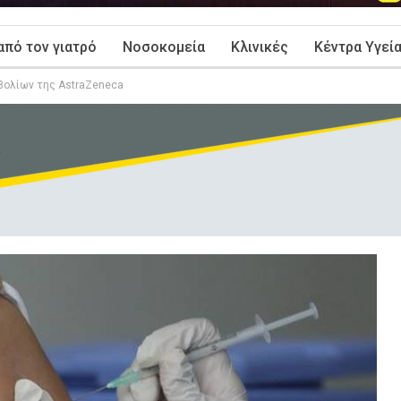
από τον γιατρό
Νοσοκομεία
Κλινικές
Κέντρα Υγεί
βολίων της AstraZeneca