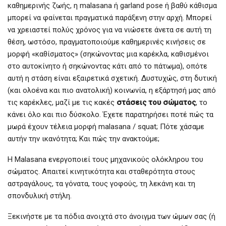
καθημερινής ζωής, η malasana ή garland pose ή βαθύ κάθισμα
μπορεί να φαίνεται πραγματικά παράξενη στην αρχή. Μπορεί
να χρειαστεί πολύς χρόνος για να νιώσετε άνετα σε αυτή τη
θέση, ωστόσο, πραγματοποιούμε καθημερινές κινήσεις σε
μορφή «καθίσματος» (σηκώνοντας μια καρέκλα, καθισμένοι
στο αυτοκίνητο ή σηκώνοντας κάτι από το πάτωμα), οπότε
αυτή η στάση είναι εξαιρετικά σχετική. Δυστυχώς, στη δυτική
(και ολοένα και πιο ανατολική) κοινωνία, η εξάρτησή μας από
τις καρέκλες, μαζί με τις κακές
στάσεις του σώματος
, το
κάνει όλο και πιο δύσκολο. Έχετε παρατηρήσει ποτέ πώς τα
μωρά έχουν τέλεια μορφή malasana / squat; Πότε χάσαμε
αυτήν την ικανότητα; Και πώς την ανακτούμε;
Η Malasana ενεργοποιεί τους μηχανικούς ολόκληρου του
σώματος. Απαιτεί κινητικότητα και σταθερότητα στους
αστραγάλους, τα γόνατα, τους γοφούς, τη λεκάνη και τη
σπονδυλική στήλη.
Ξεκινήστε με τα πόδια ανοιχτά στο άνοιγμα των ώμων σας (ή