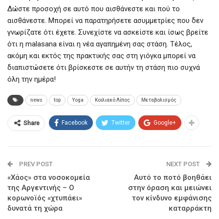
Δώστε προσοχή σε αυτό που αισθάνεστε και πού το
αισθάνεστε. Μπορεί να παρατηρήσετε ασυμμετρίες που δεν
γνωρίζατε ότι έχετε. Συνεχίστε να ασκείστε και ίσως βρείτε
ότι η malasana είναι η νέα αγαπημένη σας στάση. Τέλος,
ακόμη και εκτός της πρακτικής σας στη γιόγκα μπορεί να
διαπιστώσετε ότι βρίσκεστε σε αυτήν τη στάση πιο συχνά
όλη την ημέρα!
news
top
Yoga
Κοιλιακό Λίπος
Μεταβολισμός
Facebook
Twitter
Google+
Share
PREV POST
NEXT POST
«Χάος» στα νοσοκομεία
Αυτό το ποτό βοηθάει
της Αργεντινής – Ο
στην όραση και μειώνει
κορωνοϊός «χτυπάει»
τον κίνδυνο εμφάνισης
δυνατά τη χώρα
καταρράκτη