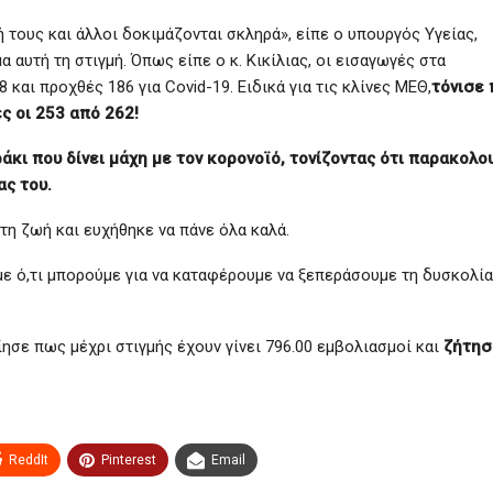
ή τους και άλλοι δοκιμάζονται σκληρά», είπε ο υπουργός Υγείας,
αυτή τη στιγμή. Όπως είπε ο κ. Κικίλιας, οι εισαγωγές στα
 και προχθές 186 για Covid-19. Ειδικά για τις κλίνες ΜΕΘ,
τόνισε
ς οι 253 από 262!
άκι που δίνει μάχη με τον κορονοϊό, τονίζοντας ότι παρακολο
ας του.
 τη ζωή και ευχήθηκε να πάνε όλα καλά.
υμε ό,τι μπορούμε για να καταφέρουμε να ξεπεράσουμε τη δυσκολία
ησε πως μέχρι στιγμής έχουν γίνει 796.00 εμβολιασμοί και
ζήτησ
ReddIt
Pinterest
Email