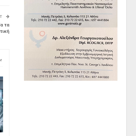
ST
α τα
τική
r