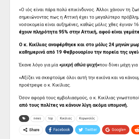
«Ο ιός είναι πάρα πολύ επικίνδυνος. Άλλοι χάνουν τη ζω
σημειώνοντας πως η Αττική έχει το μεγαλύτερο πρόβλημα 
νοσοκομεία είναι αυξημένες, καθώς μόλις χθες έγιναν 168
έχουν πληρότητα 95% στην Αττική, αφού είναι γεμάτε
Ο κ. Κικίλιας αναφέρθηκε και στο μόλις 24 μηνών μωρ
καθημερινά από 19 Φεβρουαρίου την πορεία της υγεί
Έκανε λόγο για μία
«μικρή αθώα ψυχή»
που δίνει μάχη για
«Αξίζει να σκεφτούμε όλοι αυτή την εικόνα και να κάνο
προέτρεψε ο κ. Κικίλιας.
Όσον αφορά τους εμβολιασμούς, ο κ. Κικίλιας γνωστοποί
από τους πολίτες να κάνουν λίγη ακόμα υπομονή.
news
top
Κικιλιας
Κορωνοϊός
Facebook
Twitter
Google+
Share