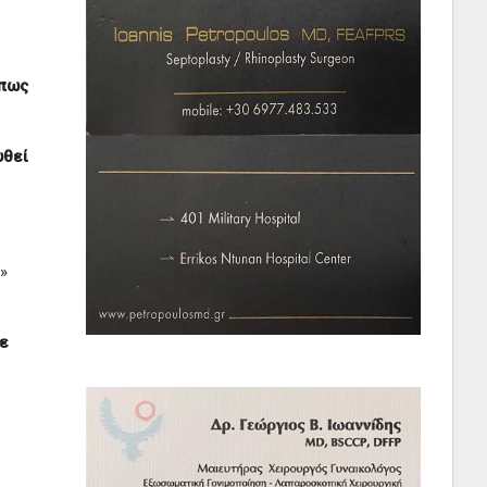
 πως
υθεί
»
ε