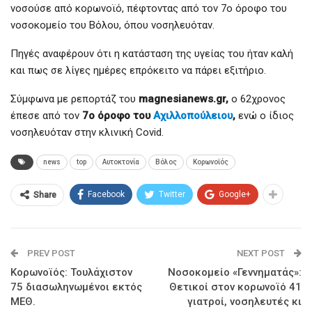
νοσούσε από κορωνοϊό, πέφτοντας από τον 7ο όροφο του
νοσοκομείο του Βόλου, όπου νοσηλευόταν.
Πηγές αναφέρουν ότι η κατάσταση της υγείας του ήταν καλή
και πως σε λίγες ημέρες επρόκειτο να πάρει εξιτήριο.
Σύμφωνα με ρεπορτάζ του
magnesianews.gr,
ο 62χρονος
έπεσε από τον
7ο όροφο του
Αχιλλοπούλειου
,
ενώ ο ίδιος
νοσηλευόταν στην κλινική Covid.
news
top
Αυτοκτονία
Βόλος
Κορωνοϊός
Facebook
Twitter
Google+
Share
PREV POST
NEXT POST
Κορωνοϊός: Τουλάχιστον
Νοσοκομείο «Γεννηματάς»:
75 διασωληνωμένοι εκτός
Θετικοί στον κορωνοϊό 41
ΜΕΘ.
γιατροί, νοσηλευτές κι