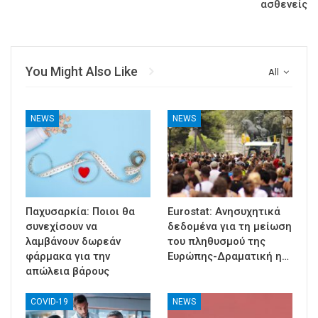
ασθενείς
You Might Also Like
All
NEWS
NEWS
Παχυσαρκία: Ποιοι θα
Eurostat: Ανησυχητικά
συνεχίσουν να
δεδομένα για τη μείωση
λαμβάνουν δωρεάν
του πληθυσμού της
φάρμακα για την
Ευρώπης-Δραματική η…
απώλεια βάρους
COVID-19
NEWS