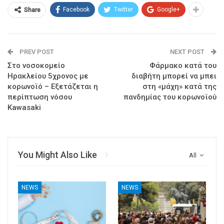
Facebook
Twitter
Google+
Share
PREV POST
NEXT POST
Στο νοσοκομείο
Φάρμακο κατά του
Ηρακλείου 5χρονος με
διαβήτη μπορεί να μπει
κορωνοϊό – Εξετάζεται η
στη «μάχη» κατά της
περίπτωση νόσου
πανδημίας του κορωνοϊού
Kawasaki
You Might Also Like
All
NEWS
NEWS