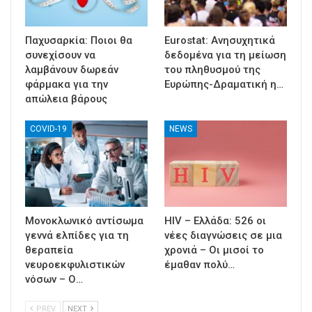
Παχυσαρκία: Ποιοι θα
Eurostat: Ανησυχητικά
συνεχίσουν να
δεδομένα για τη μείωση
λαμβάνουν δωρεάν
του πληθυσμού της
φάρμακα για την
Ευρώπης-Δραματική η…
απώλεια βάρους
COVID-19
NEWS
Μονοκλωνικό αντίσωμα
HIV – Ελλάδα: 526 οι
γεννά ελπίδες για τη
νέες διαγνώσεις σε μια
θεραπεία
χρονιά – Οι μισοί το
νευροεκφυλιστικών
έμαθαν πολύ…
νόσων – Ο…
PREV
NEXT