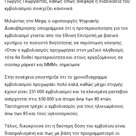
Γιώργος Γεωργαντάς, καθώς όπως ανέφερε η διαδικασία του
εμβολιασμού συνεχίζει κανονικά.
Μιλώντας στο Mega, ο υφυπουργός Ψηφιακής
Διακυβέρνησης υπογράμμισε ότι η προτεραιοποίηση για τον
εμβολιασμό γίνεται από την Εθνική Επιτροπή με βασικό
κριτήριο το ποσοστό θνητότητας σε περίπτωση νόσησης.
«Όταν ο εμβολιασμός προχωρήσει στον μαζικό πληθυσμό,
τότε θα δοθεί προτεραιότητα και στους εργαζομένους σε
σούπερ μάρκετ και ΜΜΜ», σημείωσε.
Στην συνέχεια υποστήριξε ότι το χρονοδιάγραμμα
εμβολιασμού προχωράει πολύ καλά, καθώς μέχρι στιγμής
έχουν γίνει 251.000 εμβολιασμοί και τα κλεισμένα ραντεβού
ανέρχονται στις 650.000 για άτομα άνω των 80 ετών.
Ταυτόχρονα τρέχει ο εμβολιασμός για τους ηλικιωμένους
άνω των 85 και τους υγειονομικούς.
Τέλος, διευκρίνισε ότι η δεύτερη δόση του εμβολίου είναι
διασφαλισμένη και πως με βάση τον προγραμματισμό οι