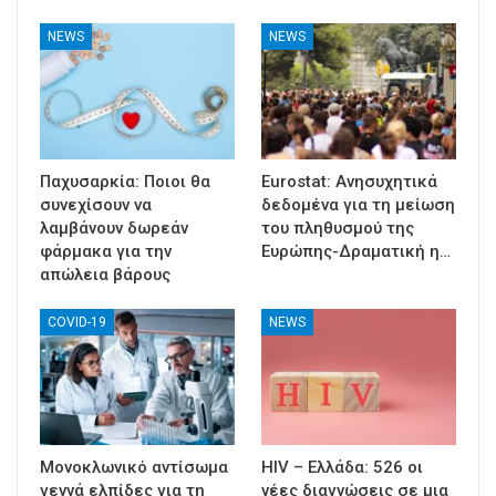
NEWS
NEWS
Παχυσαρκία: Ποιοι θα
Eurostat: Ανησυχητικά
συνεχίσουν να
δεδομένα για τη μείωση
λαμβάνουν δωρεάν
του πληθυσμού της
φάρμακα για την
Ευρώπης-Δραματική η…
απώλεια βάρους
COVID-19
NEWS
Μονοκλωνικό αντίσωμα
HIV – Ελλάδα: 526 οι
γεννά ελπίδες για τη
νέες διαγνώσεις σε μια