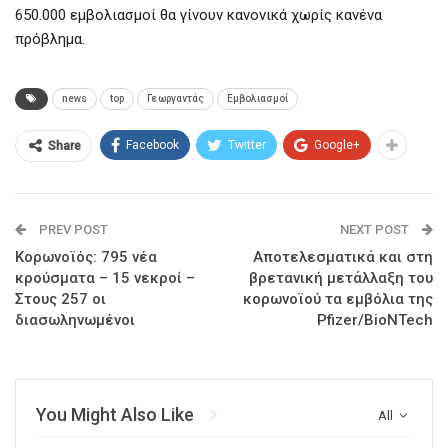
650.000 εμβολιασμοί θα γίνουν κανονικά χωρίς κανένα
πρόβλημα.
news
top
Γεωργαντάς
Εμβολιασμοί
Facebook
Twitter
Google+
Share
PREV POST
NEXT POST
Κορωνοϊός: 795 νέα
Αποτελεσματικά και στη
κρούσματα – 15 νεκροί –
βρετανική μετάλλαξη του
Στους 257 οι
κορωνοϊού τα εμβόλια της
διασωληνωμένοι
Pfizer/BioNTech
You Might Also Like
All