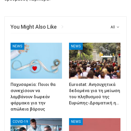
You Might Also Like
All
NEWS
NEWS
Παχυσαρκία: Ποιοι θα
Eurostat: Ανησυχητικά
συνεχίσουν να
δεδομένα για τη μείωση
λαμβάνουν δωρεάν
του πληθυσμού της
φάρμακα για την
Ευρώπης-Δραματική η…
απώλεια βάρους
COVID-19
NEWS