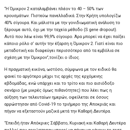
“Η Όμικρον 2 καταλαμβάνει πλέον το 40 – 50% των
κρουσμάτων. Πιστεύω πανελλαδικά. Στην Κρήτη υπολογίζω
40% σίγουρα. Και μάλιστα με την γονιδιωματική ανάλυση το
ξέρουμε αυτό, όχι με την ταχεία μέθοδο (S gene dropout).
Αυτό που λέω είναι 99,9% σίγουρο. Άρα μπορεί να έχει παίξει
κάποιο ρόλο σ’ αυτήν την έξαρση η Όμικρον 2. Γιατί είναι πιο
μεταδοτική και διαφεύγει περισσότερο από τα εμβόλια σε
σχέση με την Όμικρον”,τονίζει ο ίδιος.
Η πραγματική εικόνα, ωστόσο, σύμφωνα με τον ειδικό θα
φανεί το αργότερο μέχρι τις αρχές της ερχόμενης
εβδομάδας, ενώ υπάρχει και το τρίτο και πιο αισιόδοξο
σενάριο (με μικρές όμως πιθανότητες) που λέει πως η
αύξηση των τελευταίων ημερών, οφείλεται σε όσους
αρρώστησαν από Covid-19 το τριήμερο της Αποκριάς και
πήγαν να εξεταστούν μαζικά μετά την Καθαρή Δευτέρα.
“Επειδή ήταν Απόκριες Σάββατο, Κυριακή και Καθαρή Δευτέρα