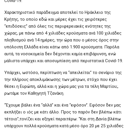
Covid-19.
Χαρακτηριστικό παράδειγμα αποτελεί το Ηράκλειο της
Κρήτης, το οποίο εδώ και μέρες έχει τις χειρότερες
“επιδόσεις” από όλες τις περιφερειακές ενότητες της
χώρας, με πάνω από 4 χιλιάδες κρούσματα ανά 100 χιλιάδες
πληθυσμού ανά 14 ημέρες, την ώρα που ο μέσος όρος στην
υπόλοιπη Ελλάδα είναι κάτω από 1.900 κρούσματα. Παρόλα
αυτά, τα νοσοκομεία δεν δέχονται καμία επιβάρυνση, ενώ
μάλιστα υπάρχει και αποσυμπίεση από περιστατικά Covid-19.
Υπάρχει, ωστόσο, περίπτωση να “απειλείται” το σενάριο της
την πλήρους αποκλιμάκωσης των μέτρων, στόχο που έχει
θέσει η Ευρώπη, αλλά και η χώρα μας για τα τέλη Μαρτίου;,
ρωτάμε τον Καθηγητή Τζανάκη.
“Έχουμε βάλει ένα “αλλά” και ένα “εφόσον”. Εφόσον δεν μας
εκπλήξει ο ιός με κάτι άλλο. Προς το παρόν δεν βλέπω κάτι
τέτοιο”,τονίζει και εξηγεί περαιτέρω: “Και στη Δανία βλέπω
υπάρχουν πολλά κρούσματα κατά μέσο όρο 20 με 25 χιλιάδες