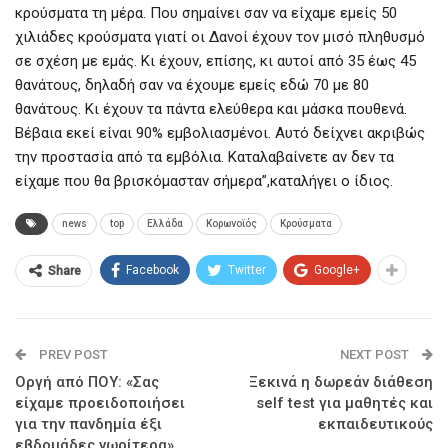
κρούσματα τη μέρα. Που σημαίνει σαν να είχαμε εμείς 50
χιλιάδες κρούσματα γιατί οι Δανοί έχουν τον μισό πληθυσμό
σε σχέση με εμάς. Κι έχουν, επίσης, κι αυτοί από 35 έως 45
θανάτους, δηλαδή σαν να έχουμε εμείς εδώ 70 με 80
θανάτους. Κι έχουν τα πάντα ελεύθερα και μάσκα πουθενά.
Βέβαια εκεί είναι 90% εμβολιασμένοι. Αυτό δείχνει ακριβώς
την προστασία από τα εμβόλια. Καταλαβαίνετε αν δεν τα
είχαμε που θα βρισκόμασταν σήμερα”,καταλήγει ο ίδιος.
news
top
Ελλάδα
Κορωνοϊός
Κρούσματα
Facebook
Twitter
Google+
Share
PREV POST
NEXT POST
Οργή από ΠΟΥ: «Σας
Ξεκινά η δωρεάν διάθεση
είχαμε προειδοποιήσει
self test για μαθητές και
για την πανδημία έξι
εκπαιδευτικούς
εβδομάδες νωρίτερα»