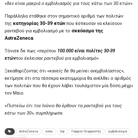
«
δεν είναι μακριά ο εμβολιασμός για τους κάτω των 30 ετών
».
Παράλληλα στάθηκε στον σημαντικό αριθμό των πολιτών
της
κατηγορίας 30-39 ετών
που έσπευσαν να κλείσουν
ραντεβού για εμβολιασμό με το
σκεύασμα της
AstraZeneca
.
Τόνισε δε πως
«περίπου
100.000 είναι πολίτες 30-39
ετών
που έκλεισαν ραντεβού για εμβολιασμό
».
Ξεκαθαρίζοντας ότι «
κανείς δε θα μείνει ανεμβολίαστος
»,
εκτίμησε ότι στα τέσσερα εκατομμύρια θα ανέλθει ο αριθμός
των πολιτών που θα έχουν λάβει τουλάχιστον μία δόση μέχρι
τον Μάιο.
«
Πιστεύω ότι τον Ιούνιο θα έρθουν τα ραντεβού για τους
κάτω των 30
», συμπλήρωσε.
AstraZeneca
news
top
Γιώργος Γεωργαντάς
εμβολιασμοι