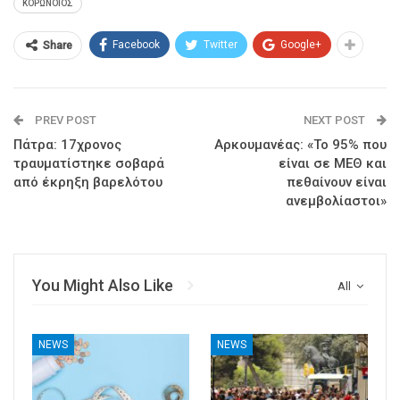
ΚΟΡΩΝΟΙΟΣ
Facebook
Twitter
Google+
Share
PREV POST
NEXT POST
Πάτρα: 17χρονος
Αρκουμανέας: «Το 95% που
τραυματίστηκε σοβαρά
είναι σε ΜΕΘ και
από έκρηξη βαρελότου
πεθαίνουν είναι
ανεμβολίαστοι»
You Might Also Like
All
NEWS
NEWS