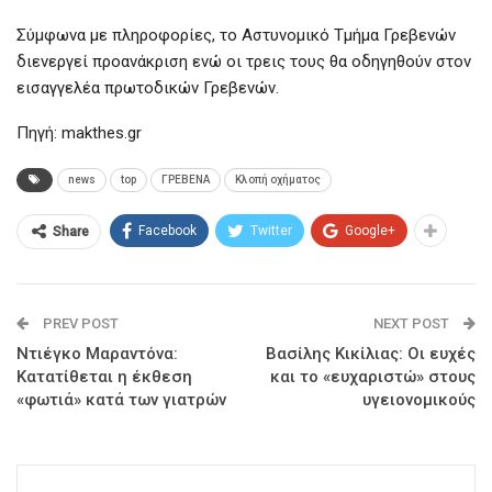
Σύμφωνα με πληροφορίες, το Αστυνομικό Τμήμα Γρεβενών
διενεργεί προανάκριση ενώ οι τρεις τους θα οδηγηθούν στον
εισαγγελέα πρωτοδικών Γρεβενών.
Πηγή: makthes.gr
news
top
ΓΡΕΒΕΝΑ
Κλοπή οχήματος
Facebook
Twitter
Google+
Share
PREV POST
NEXT POST
Ντιέγκο Μαραντόνα:
Βασίλης Κικίλιας: Οι ευχές
Κατατίθεται η έκθεση
και το «ευχαριστώ» στους
«φωτιά» κατά των γιατρών
υγειονομικούς