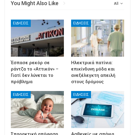
You Might Also Like
All
ΕΙΔΉΣΕΙΣ
ΕΙΔΉΣΕΙΣ
Έσπασε ρεκόρ σε
Ηλεκτρικά πατίνια:
ράντζα το «Αττικόν» –
επικίνδυνη μόδα και
Γιατί δεν λύνεται το
ανεξέλεγκτη απειλή
πρόβλημα
στους δρόμους
ΕΙΔΉΣΕΙΣ
ΕΙΔΉΣΕΙΣ
Σπαρακτική απόφαση
Ασθενείς με σπάνια