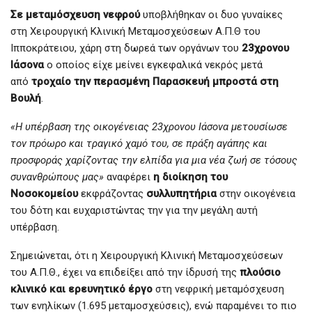
Σε μεταμόσχευση νεφρού
υποβλήθηκαν οι δυο γυναίκες
στη Χειρουργική Κλινική Μεταμοσχεύσεων Α.Π.Θ του
Ιπποκράτειου, χάρη στη δωρεά των οργάνων του
23χρονου
Ιάσονα
ο οποίος είχε μείνει εγκεφαλικά νεκρός μετά
από
τροχαίο την περασμένη Παρασκευή μπροστά στη
Βουλή
.
«Η υπέρβαση της οικογένειας 23χρονου Ιάσονα μετουσίωσε
τον πρόωρο και τραγικό χαμό του, σε πράξη αγάπης και
προσφοράς χαρίζοντας την ελπίδα για μια νέα ζωή σε τόσους
συνανθρώπους μας»
αναφέρει
η διοίκηση του
Νοσοκομείου
εκφράζοντας
συλλυπητήρια
στην οικογένεια
του δότη και ευχαριστώντας την για την μεγάλη αυτή
υπέρβαση.
Σημειώνεται, ότι η Χειρουργική Κλινική Μεταμοσχεύσεων
του Α.Π.Θ., έχει να επιδείξει από την ίδρυσή της
πλούσιο
κλινικό και ερευνητικό έργο
στη νεφρική μεταμόσχευση
των ενηλίκων (1.695 μεταμοσχεύσεις), ενώ παραμένει το πιο