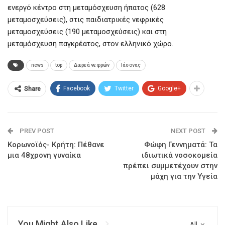
ενεργό κέντρο στη μεταμόσχευση ήπατος (628
μεταμοσχεύσεις), στις παιδιατρικές νεφρικές
μεταμοσχεύσεις (190 μεταμοσχεύσεις) και στη
μεταμόσχευση παγκρέατος, στον ελληνικό χώρο.
news
top
Δωρεά νεφρών
Ιάσονας
Facebook
Twitter
Google+
Share
PREV POST
NEXT POST
Κορωνοϊός- Κρήτη: Πέθανε
Φώφη Γεννηματά: Τα
μια 48χρονη γυναίκα
ιδιωτικά νοσοκομεία
πρέπει συμμετέχουν στην
μάχη για την Υγεία
You Might Also Like
All