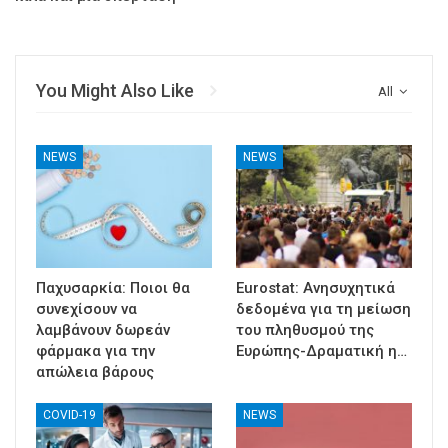
You Might Also Like
All
NEWS
NEWS
Παχυσαρκία: Ποιοι θα
Eurostat: Ανησυχητικά
συνεχίσουν να
δεδομένα για τη μείωση
λαμβάνουν δωρεάν
του πληθυσμού της
φάρμακα για την
Ευρώπης-Δραματική η…
απώλεια βάρους
COVID-19
NEWS