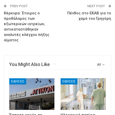
PREV POST
NEXT POST
Κέρκυρα: Έτοιμος ο
Πένθος στο ΕΚΑΒ για το
προθάλαμος των
χαμό του Γρηγόρη
εξωτερικών ιατρείων,
αντικαταστάθηκαν
αναλυτές ελέγχου πήξης
αίματος
You Might Also Like
All
ΕΙΔΉΣΕΙΣ
ΕΙΔΉΣΕΙΣ