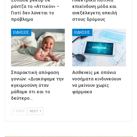
Έσπασε ρεκόρ σε
Ηλεκτρικά πατίνια:
ράντζα το «Αττικόν» –
επικίνδυνη μόδα και
Γιατί δεν λύνεται το
ανεξέλεγκτη απειλή
πρόβλημα
στους δρόμους
ΕΙΔΉΣΕΙΣ
ΕΙΔΉΣΕΙΣ
Σπαρακτική απόφαση
Ασθενείς με σπάνια
γονιών: «Διακόψαμε την
νοσήματα κινδυνεύουν
εγκυμοσύνη όταν
να μείνουν χωρίς
μάθαμε ότι και το
φάρμακα
δεύτερο…
PREV
NEXT