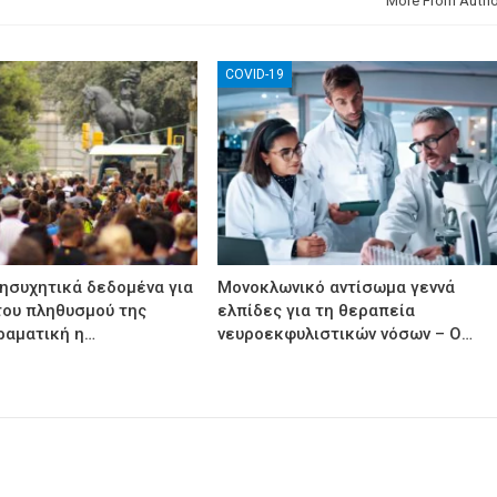
More From Autho
COVID-19
νησυχητικά δεδομένα για
Μονοκλωνικό αντίσωμα γεννά
του πληθυσμού της
ελπίδες για τη θεραπεία
ραματική η…
νευροεκφυλιστικών νόσων – Ο…