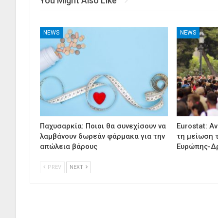
You Might Also Like
NEWS
NEWS
Παχυσαρκία: Ποιοι θα συνεχίσουν να
Eurostat: Α
λαμβάνουν δωρεάν φάρμακα για την
τη μείωση 
απώλεια βάρους
Ευρώπης-Δ
PREV
NEXT