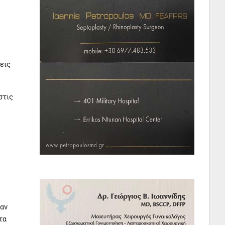
εις
στις
σαν
τα