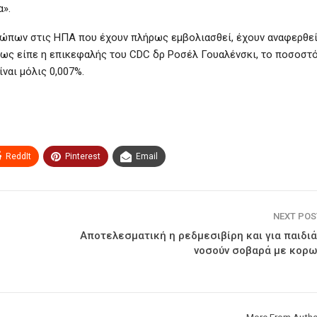
α».
ρώπων στις ΗΠΑ που έχουν πλήρως εμβολιασθεί, έχουν αναφερθε
πως είπε η επικεφαλής του CDC δρ Ροσέλ Γουαλένσκι, το ποσοστ
ναι μόλις 0,007%.
ReddIt
Pinterest
Email
NEXT PO
Αποτελεσματική η ρεδμεσιβίρη και για παιδι
νοσούν σοβαρά με κορω