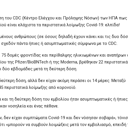
ωση του CDC (Κέντρο Ελέγχου και Πρόληψης Νόσων) των ΗΠΑ πως
ού είναι ελάχιστα τα περιστατικά λοίμωξης Covid-19: ελπίδα!
μένους ανθρώπους (σε όσους δηλαδή έχουν κάνει και τις δυο δόσ
ι σχεδόν πάντα ήπιες ή ασυμπτωματικές σύμφωνα με το CDC.
 75 δομές φροντίδας και περίθαλψης ηλικιωμένων και αναπήρων 
λίου της Pfizer/BioBNTech ή της Moderna, βρέθηκαν 22 περιστατικά
ό δύο εβδομάδες μετά τη δεύτερη δόση.
δεύτερη δόση, αλλά δεν είχαν ακόμη περάσει οι 14 μέρες. Μεταξύ
45 περιστατικά λοίμωξης από κορονοϊό.
 και τη δεύτερη δόση του εμβολίου ήταν ασυμπτωματικές ή ήπιες
αν νοσηλεία και ένας πέθανε.
, δεν είχαν συμπτώματα Covid-19 και δεν νόσησαν σοβαρά», τόνι
 ότι «μπορούν να συμβούν λοιμώξεις μετά τον εμβολιασμό, επειδή 