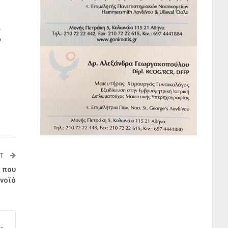
ί
ό
ST
ά που
νοϊό