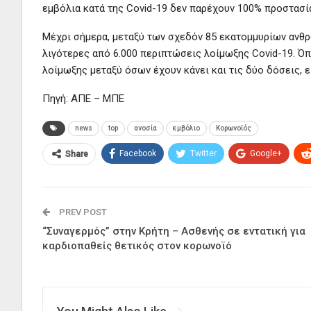
εμβόλια κατά της Covid-19 δεν παρέχουν 100% προστασί
Μέχρι σήμερα, μεταξύ των σχεδόν 85 εκατομμυρίων ανθ
λιγότερες από 6.000 περιπτώσεις λοίμωξης Covid-19. Ό
λοίμωξης μεταξύ όσων έχουν κάνει και τις δύο δόσεις, εί
Πηγή: ΑΠΕ – ΜΠΕ
news
top
ανοσία
εμβόλιο
Κορωνοϊός
Facebook
Twitter
Google+
Share
PREV POST
“Συναγερμός” στην Κρήτη – Ασθενής σε εντατική για
καρδιοπαθείς θετικός στον κορωνοϊό