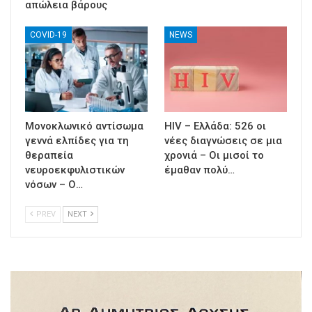
απώλεια βάρους
COVID-19
NEWS
Μονοκλωνικό αντίσωμα
HIV – Ελλάδα: 526 οι
γεννά ελπίδες για τη
νέες διαγνώσεις σε μια
θεραπεία
χρονιά – Οι μισοί το
νευροεκφυλιστικών
έμαθαν πολύ…
νόσων – Ο…
PREV
NEXT