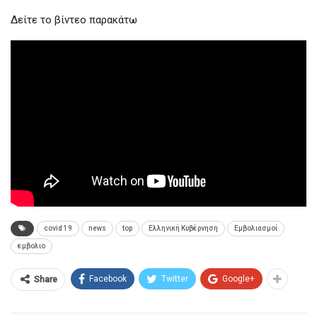
Δείτε το βίντεο παρακάτω
covid 19
news
top
Ελληνική Κυβέρνηση
Εμβολιασμοί
εμβολιο
Facebook
Twitter
Google+
Share