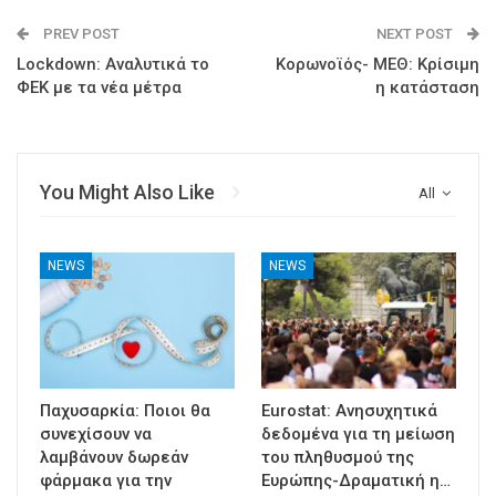
PREV POST
NEXT POST
Lockdown: Αναλυτικά το
Κορωνοϊός- ΜΕΘ: Κρίσιμη
ΦΕΚ με τα νέα μέτρα
η κατάσταση
You Might Also Like
All
NEWS
NEWS
Παχυσαρκία: Ποιοι θα
Eurostat: Ανησυχητικά
συνεχίσουν να
δεδομένα για τη μείωση
λαμβάνουν δωρεάν
του πληθυσμού της
φάρμακα για την
Ευρώπης-Δραματική η…