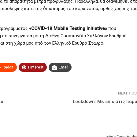
α τα απαραίτητα μέτρα προφύλαξης. Παράλληλα, θα διανεμηθεί στ
ρα πρόληψης κατά της διασποράς του κορωνοϊού, ορθής χρήσης το
 προγράμματος
«COVID-19 Mobile Testing Initiative»
που
 σε συνεργασία με τη Διεθνή Ομοσπονδία Συλλόγων Ερυθρού
αι στη χώρα μας από τον Ελληνικό Ερυθρό Σταυρό.
ReddIt
Pinterest
Email
NEXT PO
ία
Lockdown: Με sms στις παρα
More From Autho