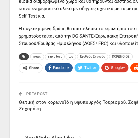
ειδικά διαμορφωμένο χώρο και θα τηρούνται αυστηρά όλ
κοινό ενημερωτικό υλικό με oδηγίες σχετικά με τα μέτ
Self Test κ.α.
Η συγκεκριμένη δράση θα αποτελέσει το εφαλτήριο του
χρηματοδοτείται από την DG SANTE/Ευρωπαϊκή Επιτροπή
Σταυρού/Ερυθράς Ημισελήνου (ΔΟΕΣ/IFRC) και υλοποιείτ
news
rapid test
top
Ερυθρός Σταυρός
ΚΟΡΩΝΟΙΟΣ
Facebook
Twitter
Google+
Share
PREV POST
Θετική στον κορωνοϊό η υφυπουργός Τουρισμού, Σοφ
Ζαχαράκη
You Might Also Like