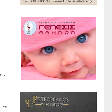
 της
υ σε