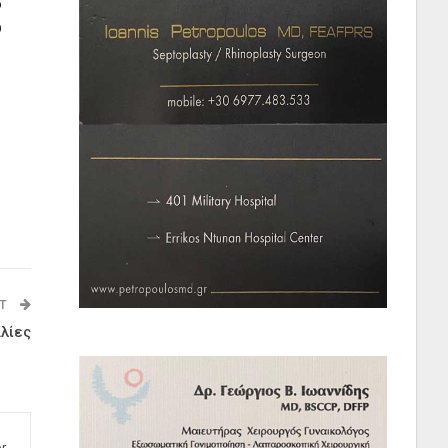
ο
υ
ST
λίες
r