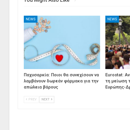
NEWS
NEWS
Παχυσαρκία: Ποιοι θα συνεχίσουν να
Eurostat: Α
λαμβάνουν δωρεάν φάρμακα για την
τη μείωση 
απώλεια βάρους
Ευρώπης-Δ
PREV
NEXT