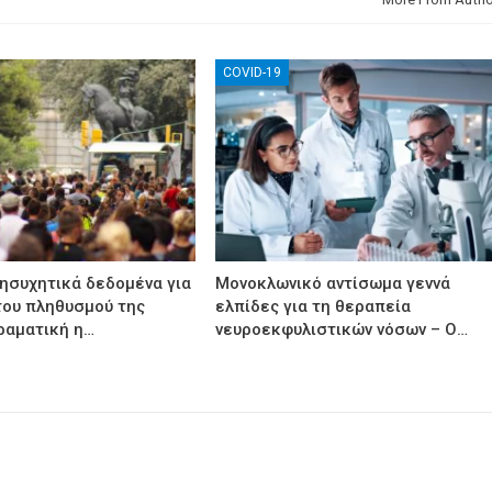
COVID-19
νησυχητικά δεδομένα για
Μονοκλωνικό αντίσωμα γεννά
του πληθυσμού της
ελπίδες για τη θεραπεία
ραματική η…
νευροεκφυλιστικών νόσων – Ο…