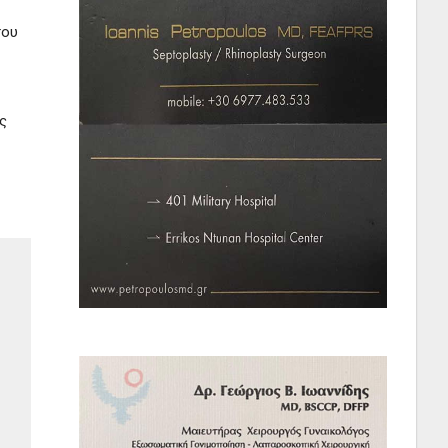
του
ς