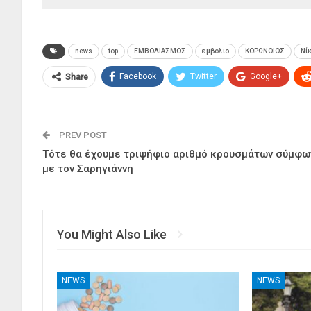
news
top
ΕΜΒΟΛΙΑΣΜΟΣ
εμβολιο
ΚΟΡΩΝΟΙΟΣ
Νί
Facebook
Twitter
Google+
Share
PREV POST
Τότε θα έχουμε τριψήφιο αριθμό κρουσμάτων σύμφω
με τον Σαρηγιάννη
You Might Also Like
NEWS
NEWS