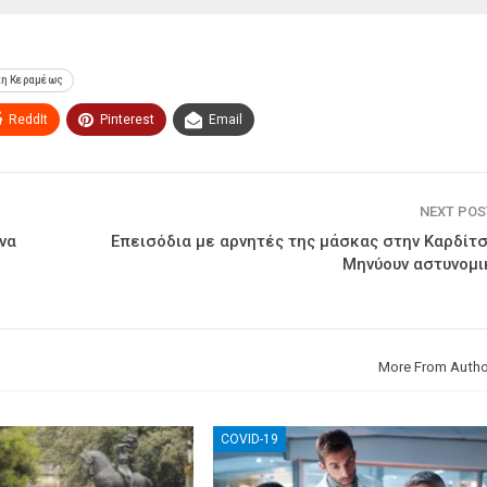
κη Κεραμέως
ReddIt
Pinterest
Email
NEXT PO
να
Επεισόδια με αρνητές της μάσκας στην Καρδίτσ
Μηνύουν αστυνομι
More From Autho
COVID-19