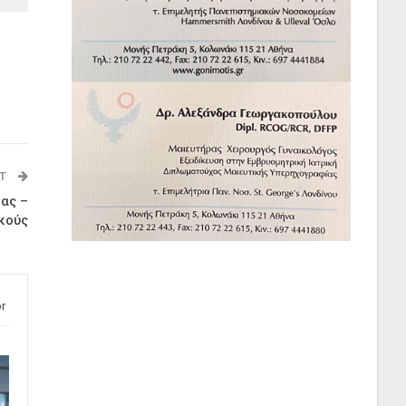
ST
ας –
κούς
r