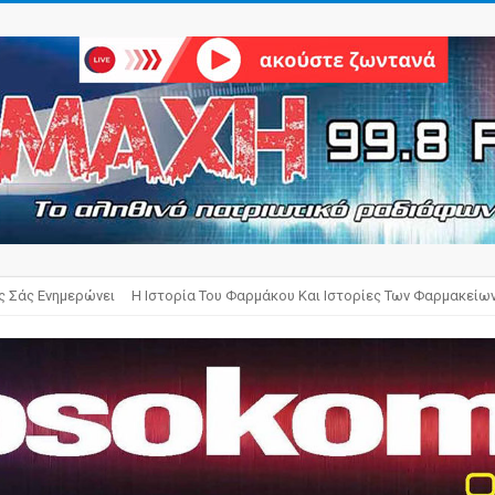
ς Σάς Ενημερώνει
Η Ιστορία Του Φαρμάκου Και Ιστορίες Των Φαρμακείω