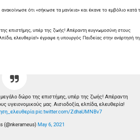
 ανακοίνωσε ότι «σήκωσε τα μανίκια» και έκανε το εμβόλιο κατά 
ο της επιστήμης, υπέρ της ζωής! Απέραντη ευγνωμοσύνη στους
ελπίδα, ελευθερία!» έγραψε η υπουργός Παιδείας στην ανάρτησή τη
ο μεγάλο δώρο της επιστήμης, υπέρ της ζωής! Απέραντη
ς υγειονομικούς μας. Αισιοδοξία, ελπίδα, ελευθερία!
ηση_ελευθερία
pic.twitter.com/ZdhaUMNBv7
us (@nkerameus)
May 6, 2021