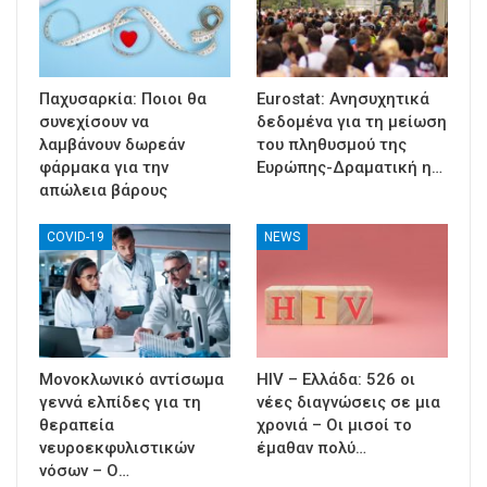
Παχυσαρκία: Ποιοι θα
Eurostat: Ανησυχητικά
συνεχίσουν να
δεδομένα για τη μείωση
λαμβάνουν δωρεάν
του πληθυσμού της
φάρμακα για την
Ευρώπης-Δραματική η…
απώλεια βάρους
COVID-19
NEWS
Μονοκλωνικό αντίσωμα
HIV – Ελλάδα: 526 οι
γεννά ελπίδες για τη
νέες διαγνώσεις σε μια
θεραπεία
χρονιά – Οι μισοί το
νευροεκφυλιστικών
έμαθαν πολύ…
νόσων – Ο…