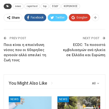
news
rapid test
top
ΕΟΔΥ
ΚΟΡΩΝΟΙΟΣ
Facebook
Twitter
Google+
Share
PREV POST
NEXT POST
Ποια είναι η επικίνδυνη
ECDC: Tα ποσοστά
νόσος που οι 60αρηδες
εμβολιασμών ανά ηλικία
αγνοούν αλλά απειλεί τη
σε Ελλάδα και Ευρώπη
ζωή τους
You Might Also Like
All
NEWS
NEWS