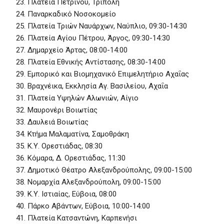
Πλατεία Πετρινού, Τρίπολη
Παναρκαδικό Νοσοκομείο
Πλατεία Τριών Ναυάρχων, Ναύπλιο, 09:30-14:30
Πλατεία Αγίου Πέτρου, Άργος, 09:30-14:30
Δημαρχείο Άρτας, 08:00-14:00
Πλατεία Εθνικής Αντίστασης, 08:30-14:00
Εμπορικό και Βιομηχανικό Επιμελητήριο Αχαΐας
Βραχνέικα, Εκκλησία Αγ. Βασιλείου, Αχαΐα
Πλατεία Υψηλών Αλωνιών, Αίγιο
Μαυρονέρι Βοιωτίας
Δαυλειά Βοιωτίας
Κτήμα Μαλαματίνα, Σαμοθράκη
Κ.Υ. Ορεστιάδας, 08:30
Κόμαρα, Δ. Ορεστιάδας, 11:30
Δημοτικό Θέατρο Αλεξανδρούπολης, 09:00-15:00
Νομαρχία Αλεξανδρούπολη, 09:00-15:00
Κ.Υ. Ιστιαίας, Εύβοια, 08:00
Πάρκο Αβάντων, Εύβοια, 10:00-14:00
Πλατεία Κατσαντώνη, Καρπενήσι