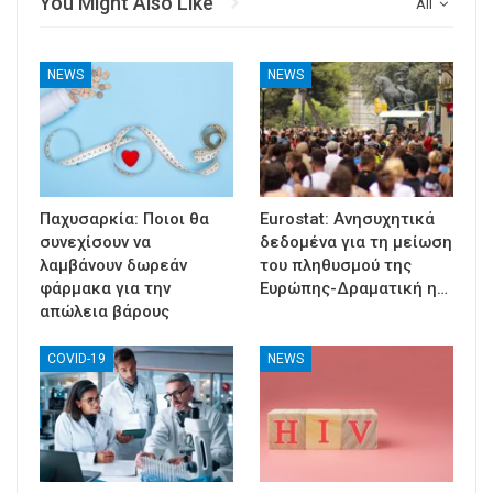
You Might Also Like
All
NEWS
NEWS
Παχυσαρκία: Ποιοι θα
Eurostat: Ανησυχητικά
συνεχίσουν να
δεδομένα για τη μείωση
λαμβάνουν δωρεάν
του πληθυσμού της
φάρμακα για την
Ευρώπης-Δραματική η…
απώλεια βάρους
COVID-19
NEWS