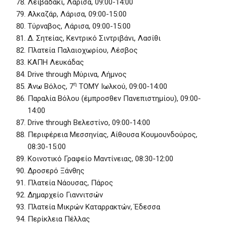
Λειβαδάκι, Λάρισα, 09:00-14:00
Αλκαζάρ, Λάρισα, 09:00-15:00
Τύρναβος, Λάρισα, 09:00-15:00
Δ. Σητείας, Κεντρικό Σιντριβάνι, Λασίθι
Πλατεία Παλαιοχωρίου, Λέσβος
ΚΑΠΗ Λευκάδας
Drive through Μύρινα, Λήμνος
η
Άνω Βόλος, 7
ΤΟΜΥ Ιωλκού, 09:00-14:00
Παραλία Βόλου (έμπροσθεν Πανεπιστημίου), 09:00-
14:00
Drive through Βελεστίνο, 09:00-14:00
Περιφέρεια Μεσσηνίας, Αίθουσα Κουμουνδούρος,
08:30-15:00
Κοινοτικό Γραφείο Μαντίνειας, 08:30-12:00
Δροσερό Ξάνθης
Πλατεία Νάουσας, Πάρος
Δημαρχείο Γιαννιτσών
Πλατεία Μικρών Καταρρακτών, Έδεσσα
Περίκλεια Πέλλας