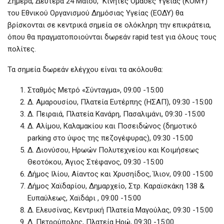
Σήμερα, Δευτέρα 24 Μαΐου, Κινητές Ομάδες Υγείας (ΚΟΜΥ)
του Εθνικού Οργανισμού Δημόσιας Υγείας (ΕΟΔΥ) θα
βρίσκονται σε κεντρικά σημεία σε ολόκληρη την επικράτεια,
όπου θα πραγματοποιούνται δωρεάν rapid test για όλους τους
πολίτες.
Τα σημεία δωρεάν ελέγχου είναι τα ακόλουθα:
Σταθμός Μετρό «Σύνταγμα», 09:00 -15:00
Δ. Αμαρουσίου, Πλατεία Ευτέρπης (ΗΣΑΠ), 09:30 -15:00
Δ. Πειραιά, Πλατεία Κανάρη, Πασαλιμάνι, 09:30 -15:00
Δ. Αλίμου, Καλαμακίου και Ποσειδώνος (δημοτικό
parking στο ύψος της πεζογέφυρας), 09:30 -15:00
Δ. Διονύσου, Ηρωών Πολυτεχνείου και Κοιμήσεως
Θεοτόκου, Άγιος Στέφανος, 09:30 -15:00
Δήμος Ιλίου, Αίαντος και Χρυσηίδος, Ίλιον, 09:00 -15:00
Δήμος Χαϊδαρίου, Δημαρχείο, Στρ. Καραϊσκάκη 138 &
Ευπαύλεως, Χαϊδάρι , 09:00 -15:00
Δ. Ελευσίνας, Κεντρική Πλατεία Μαγούλας, 09:30 -15:00
Δ. Πετρούπολης, Πλατεία Ηρώ, 09:30 -15:00