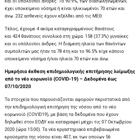
και οι υπόλοιποι άνδρες. To 90.9%, των διασωληνωμένων,
έχει υποκείμενο νόσημα ή είναι ηλικιωμένοι 70 ετών και
άνω. 232 ασθενείς έχουν εξέλθει από τις ΜΕΘ.
Τέλος, έχουμε 4 ακόμα καταγεγραμμένους θανάτους
και 424 θανάτους συνολικά στη χώρα. 158 (37.3%) γυναίκες
και οι υπόλοιποι άνδρες. Η διάμεση ηλικία των θανόντων
συμπολιτών μας ήταν τα 78 έτη και το 96.5% είχε κάποιο
υποκείμενο νόσημα ή/και ηλικία 70 ετών και άνω.
Ημερήσια έκθεση επιδημιολογικής επιτήρησης λοίμωξης
από το νέο κορωνοϊό (COVID-19) – Δεδομένα έως
07/10/2020
Τα στοιχεία που παρουσιάζονται αφορούν περιστατικά από
την επιδημιολογική επιτήρηση της νόσου από το νέο
κορωνοϊό (COVID19), με βάση τα δεδομένα που έχουν
δηλωθεί στον ΕΟΔΥ και καταγραφεί μέχρι τις 07 Οκτωβρίου
2020 (ώρα 15:00). Τα νέα εργαστηριακά επιβεβαιωμένα
κρούσματα της νόσου είναι 407, εκ των οποίων 56