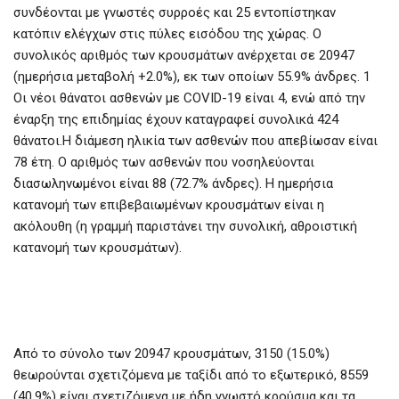
συνδέονται με γνωστές συρροές και 25 εντοπίστηκαν
κατόπιν ελέγχων στις πύλες εισόδου της χώρας. Ο
συνολικός αριθμός των κρουσμάτων ανέρχεται σε 20947
(ημερήσια μεταβολή +2.0%), εκ των οποίων 55.9% άνδρες. 1
Οι νέοι θάνατοι ασθενών με COVID-19 είναι 4, ενώ από την
έναρξη της επιδημίας έχουν καταγραφεί συνολικά 424
θάνατοι.Η διάμεση ηλικία των ασθενών που απεβίωσαν είναι
78 έτη. Ο αριθμός των ασθενών που νοσηλεύονται
διασωληνωμένοι είναι 88 (72.7% άνδρες). Η ημερήσια
κατανομή των επιβεβαιωμένων κρουσμάτων είναι η
ακόλουθη (η γραμμή παριστάνει την συνολική, αθροιστική
κατανομή των κρουσμάτων).
Από το σύνολο των 20947 κρουσμάτων, 3150 (15.0%)
θεωρούνται σχετιζόμενα με ταξίδι από το εξωτερικό, 8559
(40.9%) είναι σχετιζόμενα με ήδη γνωστό κρούσμα και τα