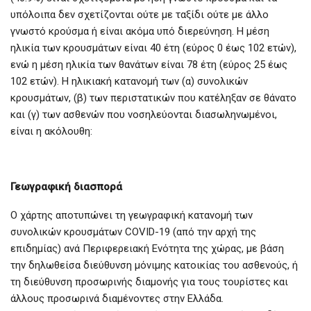
υπόλοιπα δεν σχετίζονται ούτε με ταξίδι ούτε με άλλο
γνωστό κρούσμα ή είναι ακόμα υπό διερεύνηση. Η μέση
ηλικία των κρουσμάτων είναι 40 έτη (εύρος 0 έως 102 ετών),
ενώ η μέση ηλικία των θανάτων είναι 78 έτη (εύρος 25 έως
102 ετών). Η ηλικιακή κατανομή των (α) συνολικών
κρουσμάτων, (β) των περιστατικών που κατέληξαν σε θάνατο
και (γ) των ασθενών που νοσηλεύονται διασωληνωμένοι,
είναι η ακόλουθη:
Γεωγραφική διασπορά
Ο χάρτης αποτυπώνει τη γεωγραφική κατανομή των
συνολικών κρουσμάτων COVID-19 (από την αρχή της
επιδημίας) ανά Περιφερειακή Ενότητα της χώρας, με βάση
την δηλωθείσα διεύθυνση μόνιμης κατοικίας του ασθενούς, ή
τη διεύθυνση προσωρινής διαμονής για τους τουρίστες και
άλλους προσωρινά διαμένοντες στην Ελλάδα.