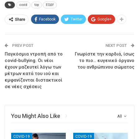
covid
top
ΕΟΔΥ
Facebook
Twitter
Google+
Share
PREV POST
NEXT POST
Παγκόσμια ντροπή από το
Γνωρίστε την καρδιά, ίσως
covid-bullying. Οι νέοι
το πιο… ευγενικό όργανο
έχουν μαζευτεί λόγω των
του ανθρώπινου σώματος
μέτρων κατά του ιού και
εμφανίζονται διστακτικοί
σε νέες σχέσεις
You Might Also Like
All
COVID-19
COVID-19