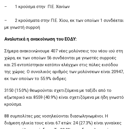
– 1 κρούσμα στην Π.Ε. Χανίων
– 2 κρούσματα στην Π.Ε. Χίου, εκ των οποίων 1 συνδέεται
με γνωστή συρροή
Αναλυτικά η ανακοίνωση του ΕΟΔΥ:
Σήμερα ανακοινώνουμε 407 νέες μολύνσεις του νέου ιού στη
χώρα, εκ των οποίων 56 συνδέονται με γνωστές συρροές
και 25 εντοπίστηκαν κατόπιν ελέγχων στις πύλες εισόδου
της χώρας. Ο συνολικός αριθμός των μολύνσεων είναι 20947,
εκ των οποίων το 55.9% άνδρες.
3150 (15.0%) θεωρούνται σχετιζόμενα με ταξίδι από το
εξωτερικό και 8559 (40.9%) είναι σχετιζόμενα με ήδη γνωστό
κρούσμα.
88 συμπολίτες μας νοσηλεύονται διασωληνωμένοι. Η
διάμεση ηλικία τους είναι 67 ετών. 24 (27.3%) είναι γυναίκες