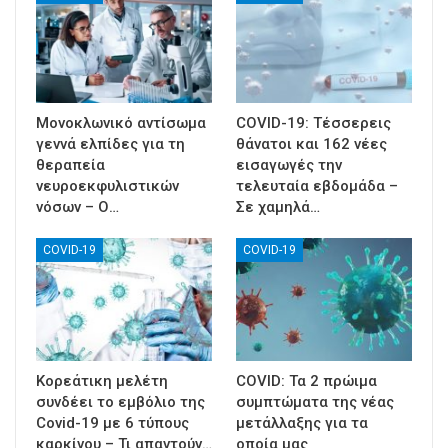
Μονοκλωνικό αντίσωμα
COVID-19: Τέσσερεις
γεννά ελπίδες για τη
θάνατοι και 162 νέες
θεραπεία
εισαγωγές την
νευροεκφυλιστικών
τελευταία εβδομάδα –
νόσων – Ο…
Σε χαμηλά…
COVID-19
COVID-19
Κορεάτικη μελέτη
COVID: Τα 2 πρώιμα
συνδέει το εμβόλιο της
συμπτώματα της νέας
Covid-19 με 6 τύπους
μετάλλαξης για τα
καρκίνου – Τι απαντούν…
οποία μας