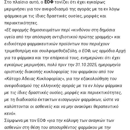
Στο πλαίσιο αυτό, ο
ΕΟΦ
τονίζει ότι έχει εγκαίρως
μεριμνήσει για τον ανεφοδιασμό της αγοράς με τα εν λόγω
φάρμακα με τις ίδιες δραστικές ουσίες, μορφές και
περιεκτικότητες.
«
Εξ αφορμής δημοσιευμάτων περί «κινδύνου στη δημόσια
υγεία από την απόσυρση αντιβιοτικού πρώτης γραμμής» και
ειδικότερα φαρμακευτικών προϊόντων που περιέχουν
τριμεθοπρίμη και σουλφομεθοξαζόλη, ο ΕΟΦ, ως αρμόδια Αρχή
για τα φάρμακα και την επάρκειά τους, ενημερώνει ότι έχει
εγκαίρως μεριμνήσει, πολύ πριν την 31.10.2025, ημερομηνία
οριστικής διακοπής κυκλοφορίας του φαρμάκου από τον
«Κάτοχο Άδειας Κυκλοφορίας», για την εξακολούθηση του
ανεφοδιασμού της ελληνικής αγοράς με τα εν λόγω φάρμακα
με τις ίδιες δραστικές ουσίες, μορφές και περιεκτικότητες,
με τη διαδικασία έκτακτων εισαγωγών φαρμάκων, ώστε να
καλύπτονται οι ασθενείς και να μην ανακύψει θεραπευτικό
κενό».
Σύμφωνα με τον ΕΟΦ «
για την κάλυψη των αναγκών των
ασθενών στη θέση του αποσυρθέντος φαρμάκου με την