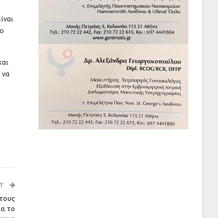
ίναι
το
και
 να
ST
τους
ια το