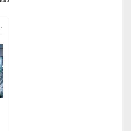
μακο
r