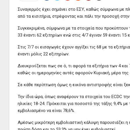
Συναγερμός έχει σημάνει στο ΕΣΥ, καθώς σύμφωνα με πλ
από τα εισιτήρια, στρέφοντας και πάλι την προσοχή στη
Συγκεκριμένα, σύμφωνα με τα στοιχεία που προκύπτουν τ
33 έναντι 62 εξιτηρίων ενώ στις 4/7 έγιναν 59 έναντι 15 
Στις 7/7 οι εισαγωγές έχουν αγγίξει τις 68 με τα εξιτήρι
έναντι μόλις 22 εξιτηρίων.
Διευκρινίζεται πως σε ό, τι αφορά τα εξιτήρια των 4 και
καθώς οι ημερομηνίες αυτές αφορούν Κυριακή, μέρα της 
Σε κάθε περίπτωση όμως η εικόνα αντιστροφής είναι ξε
Την ίδια ώρα, όπως αναφέρουν τα στοιχεία του ECDC τη
ηλικίες 18-24. Πρόκειται για ποσοστό της τάξης 9,4% με
εμβολιασμένο να είναι 78,6%.
Αμέσως μικρότερη εμβολιαστική κάλυψη παρουσιάζει η ηλ
πρώτη δόση και το 53,3% να μην έχει εμβολιαστεί.