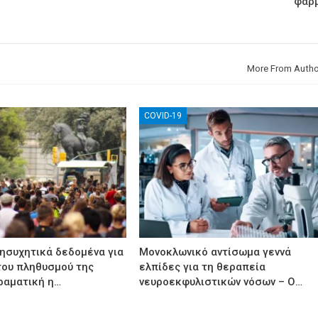
φάρ
More From Autho
COVID-19
νησυχητικά δεδομένα για
Μονοκλωνικό αντίσωμα γεννά
του πληθυσμού της
ελπίδες για τη θεραπεία
ραματική η…
νευροεκφυλιστικών νόσων – Ο…