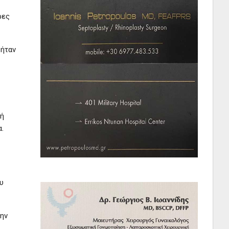
ρες
 ήταν
κή
.
υ
την