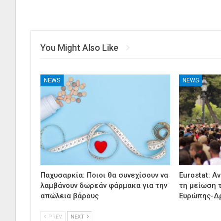
You Might Also Like
NEWS
NEWS
Παχυσαρκία: Ποιοι θα συνεχίσουν να
Eurostat: Α
λαμβάνουν δωρεάν φάρμακα για την
τη μείωση 
απώλεια βάρους
Ευρώπης-Δ
PREV
NEXT