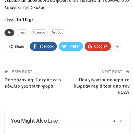
νεκρώσιμη ακολουθία θα ψαλεί στην Παναγιά τη Γοργόνα, στο
λιμανάκι της Σκάλας.
Πηγή:
to 10.gr
news
θάνατος
Λέσβος
Facebook
Twitter
Google+
Share
PREV POST
NEXT POST
Θεσσαλονίκη: Γιατρός στο
Πού γίνονται σήμερα τα
εδώλιο για τρίτη φορά
δωρεάν rapid test από τον
ΕΟΔΥ
You Might Also Like
All