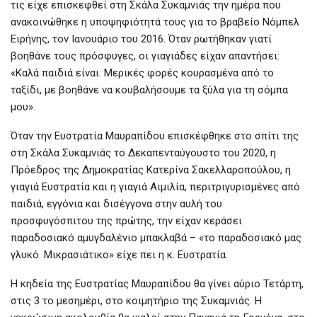
τις είχε επισκεφθεί στη Σκάλα Συκαμνιάς την ημέρα που
ανακοινώθηκε η υποψηφιότητά τους για το βραβείο Νόμπελ
Ειρήνης, τον Ιανουάριο του 2016. Όταν ρωτήθηκαν γιατί
βοηθάνε τους πρόσφυγες, οι γιαγιάδες είχαν απαντήσει:
«Καλά παιδιά είναι. Μερικές φορές κουρασμένα από το
ταξίδι, με βοηθάνε να κουβαλήσουμε τα ξύλα για τη σόμπα
μου».
Όταν την Ευστρατία Μαυραπίδου επισκέφθηκε στο σπίτι της
στη Σκάλα Συκαμνιάς το Δεκαπενταύγουστο του 2020, η
Πρόεδρος της Δημοκρατίας Κατερίνα Σακελλαροπούλου, η
γιαγιά Ευστρατία και η γιαγιά Αιμιλία, περιτριγυρισμένες από
παιδιά, εγγόνια και δισέγγονα στην αυλή του
προσφυγόσπιτου της πρώτης, την είχαν κεράσει
παραδοσιακό αμυγδαλένιο μπακλαβά – «το παραδοσιακό μας
γλυκό. Μικρασιάτικο» είχε πει η κ. Ευστρατία.
Η κηδεία της Ευστρατίας Μαυραπίδου θα γίνει αύριο Τετάρτη,
στις 3 το μεσημέρι, στο κοιμητήριο της Συκαμνιάς. Η