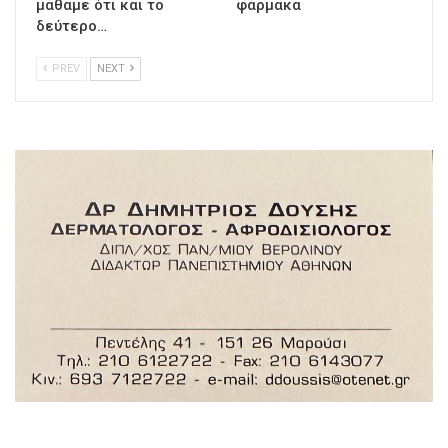
μάθαμε ότι και το
φάρμακα
δεύτερο…
PREV
NEXT