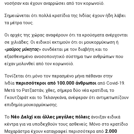
νοσήσαν και έχουν αναρρώσει από τον κορωνοϊό.
Σημειώνεται ότι πολλά κρατίδια της Ινδίας έχουν ήδη λάβει
τα μέτρα τους.
Οι αρχές της χώρας αναφέρουν ότι τα κρούσματα ανέρχονται
σε χιλιάδες. Οι ειδικοί εκτιμούν ότι οι μουκορμύκωση ή
«
μαύρος μύκητα
ς
» συνδέεται με τον διαβήτη και το
εξασθενημένο ανοσοποιητικό σύστημα των ανθρώπων που
είχαν μολυνθεί από τον κορωνοϊό.
Τονίζεται ότι μόνο τον περασμένο μήνα πέθαναν στην
Ινδία
περισσότεροι από 100.000 άνθρωποι
από Covid-19.
Μετά το Ρατζαστάν, χθες, σήμερα δύο νέα κρατίδια, το
Γκουτζαράτ και το Τελανγκάνα, ανέφεραν ότι αντιμετωπίζουν
επιδημία μουκορμύκωσης.
Το
Νέο Δελχί και άλλες μεγάλες πόλεις
άνοιξαν ειδικά
κέντρα για να υποδεχθούν τους ασθενείς. Μόνο στο κρατίδιο
Μαχαράστρα έχουν καταγραφεί περισσότερα από
2.000