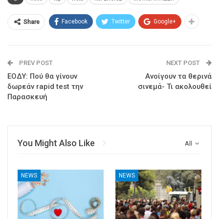
Facebook
Twitter
Google+
Share
PREV POST
NEXT POST
ΕΟΔΥ: Πού θα γίνουν
Ανοίγουν τα θερινά
δωρεάν rapid test την
σινεμά- Τι ακολουθεί
Παρασκευή
You Might Also Like
All
NEWS
NEWS