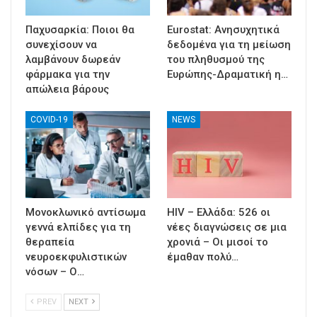
Παχυσαρκία: Ποιοι θα
Eurostat: Ανησυχητικά
συνεχίσουν να
δεδομένα για τη μείωση
λαμβάνουν δωρεάν
του πληθυσμού της
φάρμακα για την
Ευρώπης-Δραματική η…
απώλεια βάρους
COVID-19
NEWS
Μονοκλωνικό αντίσωμα
HIV – Ελλάδα: 526 οι
γεννά ελπίδες για τη
νέες διαγνώσεις σε μια
θεραπεία
χρονιά – Οι μισοί το
νευροεκφυλιστικών
έμαθαν πολύ…
νόσων – Ο…
PREV
NEXT