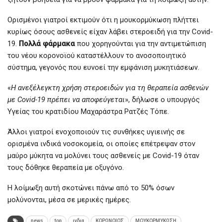
Ορισμένοι γιατροί εκτιμούν ότι η μουκορμύκωση πλήττει
κυρίως όσους ασθενείς είχαν λάβει στεροειδή για την Covid-
19.
Πολλά φάρμακα
που χορηγούνται για την αντιμετώπιση
του νέου κορονοϊού καταστέλλουν το ανοσοποιητικό
σύστημα, γεγονός που ευνοεί την εμφάνιση μυκητιάσεων.
«
Η ανεξέλεγκτη χρήση στεροειδών για τη θεραπεία ασθενών
με Covid-19 πρέπει να αποφεύγεται
», δήλωσε ο υπουργός
Υγείας του κρατιδίου Μαχαράστρα Ρατζές Τόπε.
Άλλοι γιατροί ενοχοποιούν τις συνθήκες υγιεινής σε
ορισμένα ινδικά νοσοκομεία, οι οποίες επέτρεψαν στον
μαύρο μύκητα να μολύνει τους ασθενείς με Covid-19 όταν
τους δόθηκε θεραπεία με οξυγόνο.
Η λοίμωξη αυτή σκοτώνει πάνω από το 50% όσων
μολύνονται, μέσα σε μερικές ημέρες.
news
top
ινδια
ΚΟΡΩΝΟΙΟΣ
ΜΟΥΚΟΡΜΥΚΩΣΗ