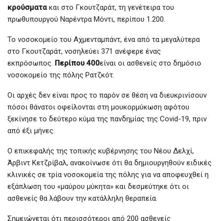
κρούσματα
και στο Γκουτζαράτ, τη γενέτειρα του
πρωθυπουργού Ναρέντρα Μόντι, περίπου 1.200.
Το νοσοκομείο του Αχμενταμπάντ, ένα από τα μεγαλύτερα
στο Γκουτζαράτ, νοσηλεύει 371 ανέφερε ένας
εκπρόσωπος.
Περίπου 400
είναι οι ασθενείς στο δημόσιο
νοσοκομείο της πόλης Ρατζκότ.
Οι αρχές δεν είναι προς το παρόν σε θέση να διευκρινίσουν
πόσοι θάνατοι οφείλονται στη μουκορμύκωση αφότου
ξεκίνησε το δεύτερο κύμα της πανδημίας της Covid-19, πριν
από έξι μήνες.
Ο επικεφαλής της τοπικής κυβέρνησης του Νέου Δελχί,
Άρβιντ Κετζρίβαλ, ανακοίνωσε ότι θα δημιουργηθούν ειδικές
κλινικές σε τρία νοσοκομεία της πόλης για να αποφευχθεί η
εξάπλωση του «μαύρου μύκητα» και δεσμεύτηκε ότι οι
ασθενείς θα λάβουν την κατάλληλη θεραπεία.
Σημειώνεται ότι περισσότεροι από 200 ασθενείς