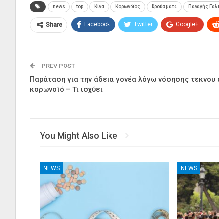
news
top
Κίνα
Κορωνοϊός
Κρούσματα
Παναγής Γαλ
Facebook
Twitter
Google+
Share
PREV POST
Παράταση για την άδεια γονέα λόγω νόσησης τέκνου
κορωνοϊό – Τι ισχύει
You Might Also Like
NEWS
NEWS