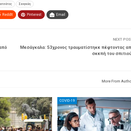
ιατσάτος
Σανγκάη
ReddIt
Pinterest
Email
NEXT PO
 από
Μεσάγκαλα: 53χρονος τραυματίστηκε πέφτοντας απ
σκεπή του σπιτιο
More From Autho
COVID-19