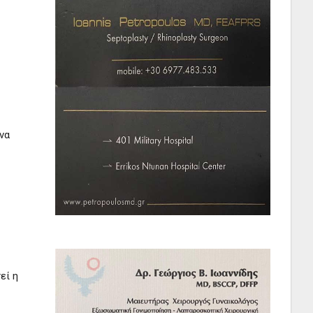
να
εί η