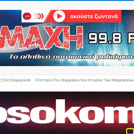
ς Σάς Ενημερώνει
Η Ιστορία Του Φαρμάκου Και Ιστορίες Των Φαρμακείω