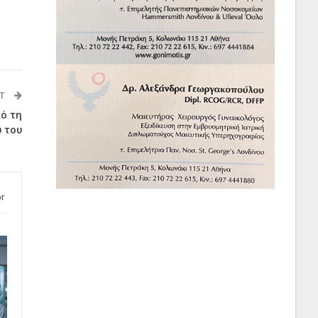
ST
ό τη
ύ του
r