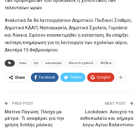
των προβλημάτων που προκάλεσε η χιονόπτωση των
τελευταίων ωρών.
Αναλυτικά δε θα λειτουργήσουν Δημοτικοί Παιδικοί Σταθμοί,
Δημοτικά ΚΔΑΠ, Νηπιαγωγεία, Δημοτικά Σχολεία, Γυμνάσια
και Λύκεια. Εφόσον επανεκτιμηθεί η κατάσταση, θα υπάρξει
νεότερη ενημέρωση για τη λειτουργία των σχολείων αύριο,
Δευτέρα 15 Φεβρουαρίου.
news
top
κακοκαιρία
Κλειστά σχολεία
Μήδεια
Facebook
Twitter
Google+
Share
PREV POST
NEXT POST
Ματίνα Παγώνη: Πάσχα με
Lockdown: Ανοιχτά τα
μέτρα- Τι αναφέρει για την
ανθοπωλεία και σήμερα
χρήση διπλής μάσκας
λόγω Αγίου Βαλεντίνου