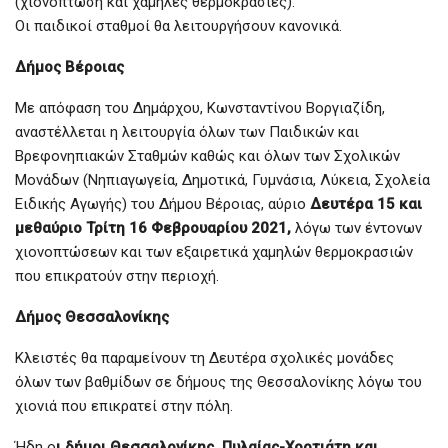
(χιονόπτωση και χαμηλές θερμοκρασίες).
Οι παιδικοί σταθμοί θα λειτουργήσουν κανονικά.
Δήμος Βέροιας
Με απόφαση του Δημάρχου, Κωνσταντίνου Βοργιαζίδη,
αναστέλλεται η λειτουργία όλων των Παιδικών και
Βρεφονηπιακών Σταθμών καθώς και όλων των Σχολικών
Μονάδων (Νηπιαγωγεία, Δημοτικά, Γυμνάσια, Λύκεια, Σχολεία
Ειδικής Αγωγής) του Δήμου Βέροιας, αύριο
Δευτέρα 15 και
μεθαύριο Τρίτη 16 Φεβρουαρίου 2021,
λόγω των έντονων
χιονοπτώσεων και των εξαιρετικά χαμηλών θερμοκρασιών
που επικρατούν στην περιοχή.
Δήμος Θεσσαλονίκης
Κλειστές θα παραμείνουν τη Δευτέρα σχολικές μονάδες
όλων των βαθμίδων σε δήμους της Θεσσαλονίκης λόγω του
χιονιά που επικρατεί στην πόλη.
Ήδη ο
ι δήμοι Θεσσαλονίκης, Πυλαίας-Χορτιάτη και