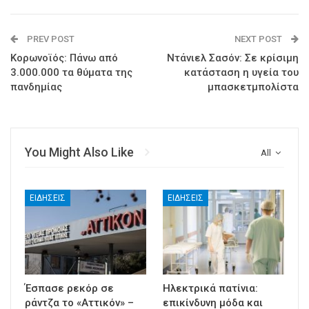
PREV POST
NEXT POST
Κορωνοϊός: Πάνω από
Ντάνιελ Σασόν: Σε κρίσιμη
3.000.000 τα θύματα της
κατάσταση η υγεία του
πανδημίας
μπασκετμπολίστα
You Might Also Like
All
ΕΙΔΉΣΕΙΣ
ΕΙΔΉΣΕΙΣ
Έσπασε ρεκόρ σε
Ηλεκτρικά πατίνια:
ράντζα το «Αττικόν» –
επικίνδυνη μόδα και