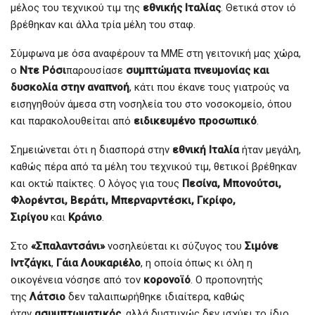
μέλος του τεχνικού τιμ της
εθνικής Ιταλίας
. Θετικά στον ιό
βρέθηκαν και άλλα τρία μέλη του σταφ.
Σύμφωνα με όσα αναφέρουν τα ΜΜΕ στη γειτονική μας χώρα,
ο
Ντε Ρόσι
παρουσίασε
συμπτώματα πνευμονίας και
δυσκολία στην αναπνοή
, κάτι που έκανε τους γιατρούς να
εισηγηθούν άμεσα στη νοσηλεία του στο νοσοκομείο, όπου
και παρακολουθείται από
ειδικευμένο προσωπικό
.
Σημειώνεται ότι η διασπορά στην
εθνική Ιταλία
ήταν μεγάλη,
καθώς πέρα από τα μέλη του τεχνικού τιμ, θετικοί βρέθηκαν
και οκτώ παίκτες. Ο λόγος για τους
Πεσίνα, Μπονούτσι,
Φλορέντσι, Βεράτι, Μπερναρντέσκι, Γκρίφο,
Σιρίγου
και
Κράνιο
.
Στο
«Σπαλαντσάνι»
νοσηλεύεται κι σύζυγος του
Σιμόνε
Ιντζάγκι
,
Γάια Λουκαριέλο
, η οποία όπως κι όλη η
οικογένεια νόσησε από τον
κορονοϊό
. Ο προπονητής
της
Λάτσιο
δεν ταλαιπωρήθηκε ιδιαίτερα, καθώς
ήταν
ασυμπτωματικός
, αλλά δυστυχώς δεν ισχύει το ίδιο