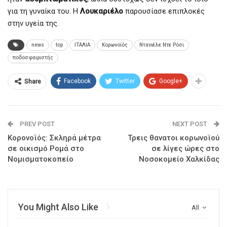
για τη γυναίκα του. Η
Λουκαριέλο
παρουσίασε επιπλοκές
στην υγεία της.
news
top
ΙΤΑΛΙΑ
Κορωνοϊός
Ντανιέλε Ντε Ρόσι
ποδοσφαιριστής
Facebook
Twitter
Google+
Share
PREV POST
NEXT POST
Κορονοϊός: Σκληρά μέτρα
Τρεις θανατοι κορωνοϊού
σε οικισμό Ρομά στο
σε λίγες ώρες στο
Νομισματοκοπείο
Νοσοκομείο Χαλκίδας
You Might Also Like
All