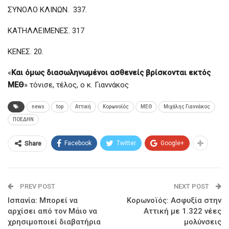
ΣΥΝΟΛΟ ΚΛΙΝΩΝ. 337.
ΚΑΤΗΛΛΕΙΜΕΝΕΣ. 317
ΚΕΝΕΣ. 20.
«
Και όμως διασωληνωμένοι ασθενείς βρίσκονται εκτός
ΜΕΘ
» τόνισε, τέλος, ο κ. Γιαννάκος
news
top
Αττική
Κορωνοϊός
ΜΕΘ
Μιχάλης Γιαννάκος
ΠΟΕΔΗΝ
Facebook
Twitter
Google+
Share
PREV POST
NEXT POST
Ισπανία: Μπορεί να
Κορωνοϊός: Ασφυξία στην
αρχίσει από τον Μάιο να
Αττική με 1.322 νέες
χρησιμοποιεί διαβατήρια
μολύνσεις