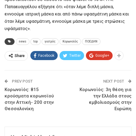
Παπαευαγγέλου εξήγησε ότι «όταν λέμε διπλή μάσκα,
εννοούμε ιατρική μάσκα και από πάνω υφασμάτινη μάσκα και
όταν λέμε υφασμάτινη, εννοούμε μάσκα με τρεις στρώσεις
υφάσματος».
news
top
γιατρός
Κορωνοϊός
ΠΟΕΔΗΝ
Facebook
Twitter
Google+
Share
PREV POST
NEXT POST
Κορωνοϊός: 815
Κορωνοϊός: 3η θέση για
κρούσματα κορωνοϊού
την Ελλάδα στους
στην Αττική- 200 στην
εμβολιασμούς στην
Θεσσαλονίκη
Ευρώπη