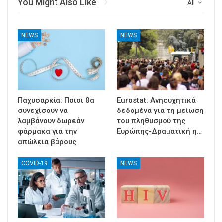
You Might Also Like
All
NEWS
NEWS
Παχυσαρκία: Ποιοι θα
Eurostat: Ανησυχητικά
συνεχίσουν να
δεδομένα για τη μείωση
λαμβάνουν δωρεάν
του πληθυσμού της
φάρμακα για την
Ευρώπης-Δραματική η…
απώλεια βάρους
COVID-19
NEWS