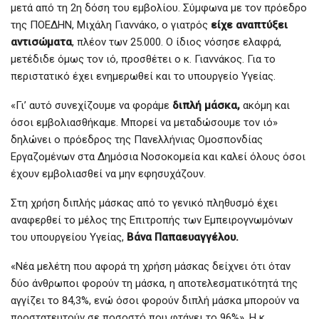
μετά από τη 2η δόση του εμβολίου. Σύμφωνα με τον πρόεδρο
της ΠΟΕΔΗΝ, Μιχάλη Γιαννάκο, ο γιατρός
είχε αναπτύξει
αντισώματα
, πλέον των 25.000. Ο ίδιος νόσησε ελαφρά,
μετέδιδε όμως τον ιό, προσθέτει ο κ. Γιαννάκος. Για το
περιστατικό έχει ενημερωθεί και το υπουργείο Υγείας.
«Γι’ αυτό συνεχίζουμε να φοράμε
διπλή μάσκα,
ακόμη και
όσοι εμβολιασθήκαμε. Μπορεί να μεταδώσουμε τον ιό»
δηλώνει ο πρόεδρος της Πανελλήνιας Ομοσπονδίας
Εργαζομένων στα Δημόσια Νοσοκομεία και καλεί όλους όσοι
έχουν εμβολιασθεί να μην εφησυχάζουν.
Στη χρήση διπλής μάσκας από το γενικό πληθυσμό έχει
αναφερθεί το μέλος της Επιτροπής των Εμπειρογνωμόνων
του υπουργείου Υγείας,
Βάνα Παπαευαγγέλου.
«Νέα μελέτη που αφορά τη χρήση μάσκας δείχνει ότι όταν
δύο άνθρωποι φορούν τη μάσκα, η αποτελεσματικότητά της
αγγίζει το 84,3%, ενώ όσοι φορούν διπλή μάσκα μπορούν να
προστατευτούν σε ποσοστό που φτάνει το 96%». Η κ.