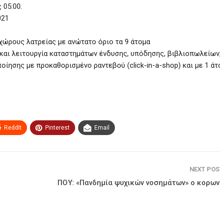
 05:00.
021
χώρους λατρείας με ανώτατο όριο τα 9 άτομα
y και λειτουργία καταστημάτων ένδυσης, υπόδησης, βιβλιοπωλείων
ησης με προκαθορισμένο ραντεβού (click-in-a-shop) και με 1 άτ
ReddIt
Pinterest
Email
NEXT PO
ΠΟΥ: «Πανδημία ψυχικών νοσημάτων» ο κορων