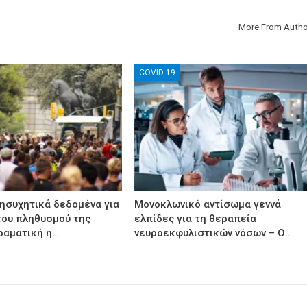
More From Autho
COVID-19
νησυχητικά δεδομένα για
Μονοκλωνικό αντίσωμα γεννά
του πληθυσμού της
ελπίδες για τη θεραπεία
ραματική η…
νευροεκφυλιστικών νόσων – Ο…