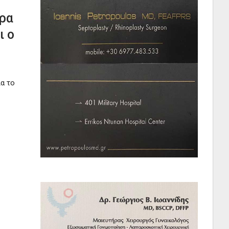
τρα
ι ο
α το