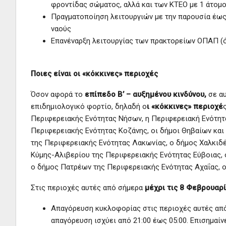
φροντίδας σώματος, αλλά και των ΚΤΕΟ με 1 άτομο 
Πραγματοποίηση λειτουργιών με την παρουσία έως
ναούς
Επανέναρξη λειτουργίας των πρακτορείων ΟΠΑΠ (
Ποιες είναι οι «κόκκινες» περιοχές
Όσον αφορά το
επίπεδο Β’ – αυξημένου κινδύνου,
σε αυ
επιδημιολογικό φορτίο, δηλαδή ο
ι «κόκκινες» περιοχέ
Περιφερειακής Ενότητας Νήσων, η Περιφερειακή Ενότητ
Περιφερειακής Ενότητας Κοζάνης, οι δήμοι Θηβαίων και
της Περιφερειακής Ενότητας Λακωνίας, ο δήμος Χαλκιδέ
Κύμης-Αλιβερίου της Περιφερειακής Ενότητας Εύβοιας, 
ο δήμος Πατρέων της Περιφερειακής Ενότητας Αχαΐας, 
Στις περιοχές αυτές από σήμερα
μέχρι τις 8 Φεβρουαρ
Aπαγόρευση κυκλοφορίας στις περιοχές αυτές από τ
απαγόρευση ισχύει από 21:00 έως 05:00. Επισημαί