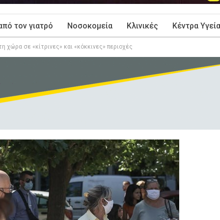
από τον γιατρό
Νοσοκομεία
Κλινικές
Κέντρα Υγεί
τη χώρα σε «κίτρινες» και «κόκκινες» περιοχές