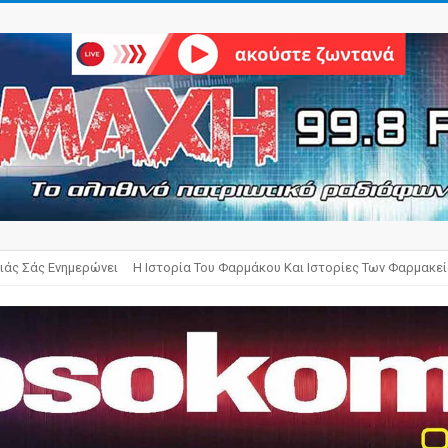
ιάς Σάς Ενημερώνει
Η Ιστορία Του Φαρμάκου Και Ιστορίες Των Φαρμακε