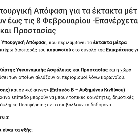
πουργική Απόφαση για τα έκτακτα μέ
υν έως τις 8 Φεβρουαρίου -Επανέρχετα
 και Προστασίας
ή Υπουργική Απόφασ
η, που περιλαμβάνει τα
έκτακτα μέτρα
ραιτέρω διασποράς του
κορωνοϊού
στο σύνολο της
Επικράτειας
γι
Χάρτης Υγειονομικής Ασφάλειας και Προστασίας
και η χώρα
σει των οποίων αλλάζουν οι περιορισμοί λόγω κορωνοϊού.
ησης)
και σε
«
κόκκινες
» (Επίπεδο Β – Αυξημένου Κινδύνου)
κκινο επίπεδο μπορούν να μπουν τοπικές κοινότητες, δημοτικές
λόκληρες Περιφέρειες αν το επιβάλλουν τα δεδομένα.
τεια:
είναι τα εξής: