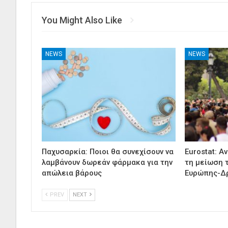
You Might Also Like
NEWS
NEWS
Παχυσαρκία: Ποιοι θα συνεχίσουν να
Eurostat: Α
λαμβάνουν δωρεάν φάρμακα για την
τη μείωση 
απώλεια βάρους
Ευρώπης-Δ
PREV
NEXT