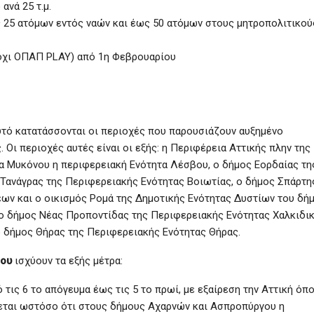
ανά 25 τ.μ.
 25 ατόμων εντός ναών και έως 50 ατόμων στους μητροπολιτικού
όχι ΟΠΑΠ PLAY) από 1η Φεβρουαρίου
τό κατατάσσονται οι περιοχές που παρουσιάζουν αυξημένο
ς. Οι περιοχές αυτές είναι οι εξής: η Περιφέρεια Αττικής πλην της
α Μυκόνου η περιφερειακή Ενότητα Λέσβου, ο δήμος Εορδαίας τη
 Τανάγρας της Περιφερειακής Ενότητας Βοιωτίας, ο δήμος Σπάρτη
ων και ο οικισμός Ρομά της Δημοτικής Ενότητας Δυστίων του δή
ο δήμος Νέας Προποντίδας της Περιφερειακής Ενότητας Χαλκιδικ
ο δήμος Θήρας της Περιφερειακής Ενότητας Θήρας.
ίου
ισχύουν τα εξής μέτρα:
ις 6 το απόγευμα έως τις 5 το πρωί, με εξαίρεση την Αττική όπο
νεται ωστόσο ότι στους δήμους Αχαρνών και Ασπροπύργου η