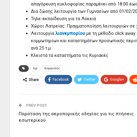
απαγόρευση κυκλοφορίας παραμένει από 18:00 έως
Δια ζώσης λειτουργία των Γυμνασίων από 01/02/2
Τηλε-εκπαίδευση για τα Λύκεια
Χώροι Λατρείας: Πραγματοποίηση λειτουργιών σε 
Λειτουργία
λιανεμπορίου
με τη μέθοδο click awa
κομμωτηρίων και καταστημάτων προσωπικής περιποί
ανά 25 τ.μ.
Κλειστά τα καταστήματα τις Κυριακές
top
Κορωνοϊός
Facebook
Twitter
Google+
Share
PREV POST
Παράταση της αεροπορικής οδηγίας για τις πτήσεις
εσωτερικού