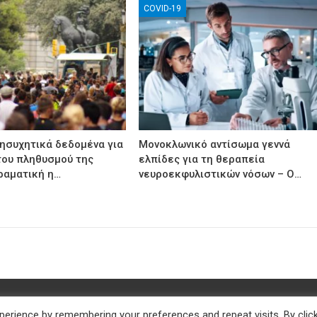
COVID-19
νησυχητικά δεδομένα για
Μονοκλωνικό αντίσωμα γεννά
του πληθυσμού της
ελπίδες για τη θεραπεία
ραματική η…
νευροεκφυλιστικών νόσων – Ο…
erience by remembering your preferences and repeat visits. By clic