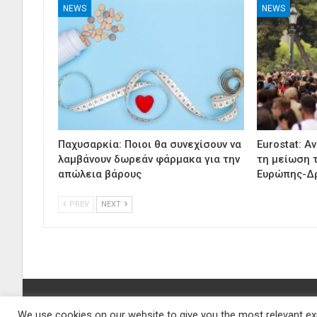
NEWS
NEWS
Παχυσαρκία: Ποιοι θα συνεχίσουν να
Eurostat: Α
λαμβάνουν δωρεάν φάρμακα για την
τη μείωση 
απώλεια βάρους
Ευρώπης-Δ
PREV
NEXT
We use cookies on our website to give you the most relevant exp