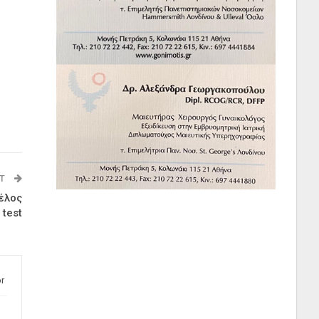
ST
έλος
 test
r