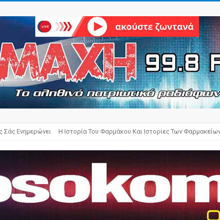
ς Σάς Ενημερώνει
Η Ιστορία Του Φαρμάκου Και Ιστορίες Των Φαρμακείω