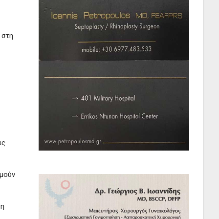
 στη
ις
ιμούν
 η