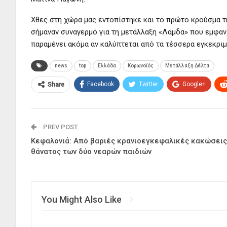
Χθες στη χώρα μας εντοπίστηκε και το πρώτο κρούσμα τ
σήμαναν συναγερμό για τη μετάλλαξη «Λάμδα» που εμφαν
παραμένει ακόμα αν καλύπτεται από τα τέσσερα εγκεκριμ
news
top
Ελλάδα
Κορωνοϊός
Μετάλλαξη Δέλτα
Facebook
Twitter
Google+
Share
PREV POST
Κεφαλονιά: Από βαριές κρανιοεγκεφαλικές κακώσεις
θάνατος των δύο νεαρών παιδιών
You Might Also Like