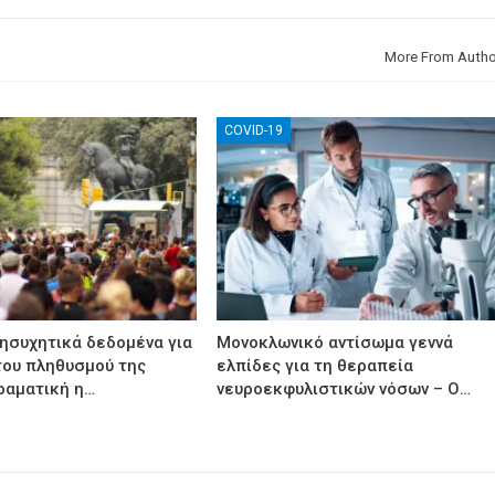
More From Autho
COVID-19
νησυχητικά δεδομένα για
Μονοκλωνικό αντίσωμα γεννά
του πληθυσμού της
ελπίδες για τη θεραπεία
ραματική η…
νευροεκφυλιστικών νόσων – Ο…