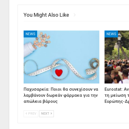
You Might Also Like
NEWS
NEWS
Παχυσαρκία: Ποιοι θα συνεχίσουν να
Eurostat: Α
λαμβάνουν δωρεάν φάρμακα για την
τη μείωση 
απώλεια βάρους
Ευρώπης-Δ
PREV
NEXT