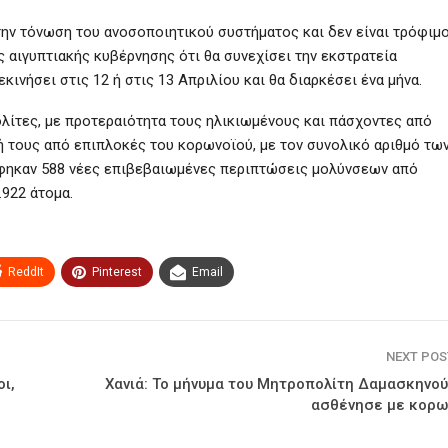
 την τόνωση του ανοσοποιητικού συστήματος και δεν είναι τρόφιμ
ς αιγυπτιακής κυβέρνησης ότι θα συνεχίσει την εκστρατεία
ινήσει στις 12 ή στις 13 Απριλίου και θα διαρκέσει ένα μήνα.
λίτες, με προτεραιότητα τους ηλικιωμένους και πάσχοντες από
ή τους από επιπλοκές του κορωνοϊού, με τον συνολικό αριθμό τω
ράφηκαν 588 νέες επιβεβαιωμένες περιπτώσεις μολύνσεων από
.922 άτομα.
ReddIt
Pinterest
Email
NEXT PO
ι,
Χανιά: Το μήνυμα του Μητροπολίτη Δαμασκηνού
ασθένησε με κορω