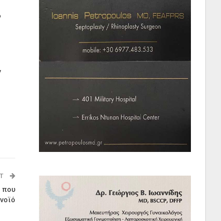
ο
ν
ST
 που
νοϊό