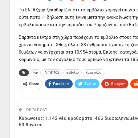
Το Ελ ‘Αζχαρ ξεκαθαρίζει ότι το εμβόλιο χορηγείται για
ούτε ποτό. Η δήλωση αυτή έγινε μετά την ανακοίνωση τη
εμβολιασμού κατά την περίοδο του Ραμαζανίου, που θα ξεκ
Σαράντα κέντρα στη χώρα παρέχουν το εμβόλιο στους πο
χρόνια νοσήματα. Χθες, άλλοι 38 άνθρωποι έχασαν τη ζω
θυμάτων να ανέρχεται στα 10.954 άτομα. Επίσης, καταγ
κορωνοϊό, με τον συνολικό τους αριθμό να φτάνει τα 185
top
ΑΙΓΥΠΤΟΣ
εμβολιο
Κορωνοϊός
Facebook
Twitter
Google+
Share
PREV POST
Κορωνοϊός: 1.142 νέα κρούσματα, 466 διασωληνωμένο
53 θάνατοι