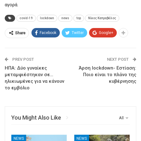
αγορά.
covid-19
lockdown
news
top
Νίκος Καπραβέλος
Facebook
Twitter
Google+
Share
PREV POST
NEXT POST
ΗΠΑ: Δύο γυναίκες
Άρση lockdown- Εστίαση:
μεταμφιέστηκαν σε…
Ποιο είναι το πλάνο της
ηλικιωμένες για να κάνουν
κυβέρνησης
το εμβόλιο
You Might Also Like
All
NEWS
NEWS