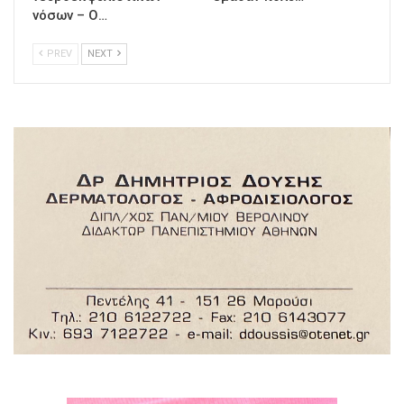
νόσων – Ο…
PREV
NEXT