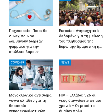
Παχυσαρκία: Ποιοι θα
Eurostat: Ανησυχητικά
συνεχίσουν να
δεδομένα για τη μείωση
λαμβάνουν δωρεάν
του πληθυσμού της
φάρμακα για την
Ευρώπης-Δραματική η…
απώλεια βάρους
COVID-19
NEWS
Μονοκλωνικό αντίσωμα
HIV – Ελλάδα: 526 οι
γεννά ελπίδες για τη
νέες διαγνώσεις σε μια
θεραπεία
χρονιά – Οι μισοί το
νευροεκφυλιστικών
έμαθαν πολύ…