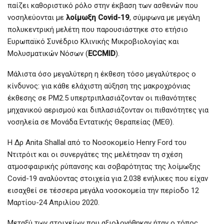
παίζει καθοριστικό ρόλο στην έκβαση των ασθενών που
νοσηλεύονται με
λοίμωξη Covid-19
, σύμφωνα με μεγάλη
πολυκεντρική μελέτη που παρουσιάστηκε στο ετήσιο
Ευρωπαϊκό Συνέδριο Κλινικής Μικροβιολογίας και
Μολυσματικών Νόσων (
ECCMID
).
Μάλιστα όσο μεγαλύτερη η έκθεση τόσο μεγαλύτερος ο
κίνδυνος: για κάθε ελάχιστη αύξηση της μακροχρόνιας
έκθεσης σε PM2.5 υπερτριπλασιάζονταν οι πιθανότητες
μηχανικού αερισμού και διπλασιάζονταν οι πιθανότητες για
νοσηλεία σε Μονάδα Εντατικής Θεραπείας (ΜΕΘ).
Η Δρ Anita Shallal από το Νοσοκομείο Henry Ford του
Ντιτρόιτ και οι συνεργάτες της μελέτησαν τη σχέση
ατμοσφαιρικής ρύπανσης και σοβαρότητας της λοίμωξης
Covid-19 αναλύοντας στοιχεία για 2.038 ενήλικες που είχαν
εισαχθεί σε τέσσερα μεγάλα νοσοκομεία την περίοδο 12
Μαρτίου-24 Απριλίου 2020.
Μεταξύ των στοιχείων που αξιολογήθηκαν ήταν ο τόπος