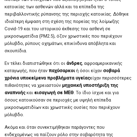
κατοικίας των ασθενών αλλά και τα επίπεδα της
περιβαλλοντικής ρύπανσης της περιοχής κατοικίας. Δόθηκε
ιδιαίτερη έμφαση στη σχέση της πορείας της λοίμωξης
Covid-19 και του ιστορικού έκθεσης του ασθενή σε
μικροσωματίδια (PM2.5), όζον χρωστικές που περιέχουν
μόλυβδο, ρύπους οχημάτων, επικίνδυνα απόβλητα και
σκουπίδια.
Εν τέλει διαπιστώθηκε ότι οι
άνδρες
, αφροαμερικανικής
καταγωγής, που ήταν
παχύσαρκοι
ή όσοι είχαν
σοβαρά
χρόνια υποκείμενα προβλήματα υγείας
είχαν περισσότερες
πιθανότητες να χρειαστούν
μηχανική υποστήριξη της
αναπνοής
και
εισαγωγή σε ΜΕΘ
. Το ίδιο ίσχυε και για
όσους κατοικούσαν σε περιοχές με υψηλή επίπεδα
μικροσωματιδίων και χρωστικές ουσίες που περιέχουν
μόλυβδο.
Ακόμα και όταν συνεκτιμήθηκαν παράγοντες που
ενδεχομένως να παίζουν ρόλο στην σοβαρότητα της