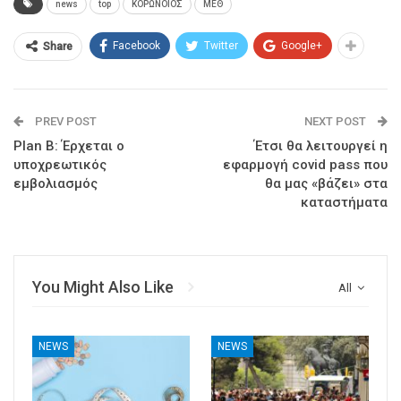
news
top
ΚΟΡΩΝΟΙΟΣ
ΜΕΘ
Facebook
Twitter
Google+
Share
PREV POST
NEXT POST
Plan B: Έρχεται ο
Έτσι θα λειτουργεί η
υποχρεωτικός
εφαρμογή covid pass που
εμβολιασμός
θα μας «βάζει» στα
καταστήματα
You Might Also Like
All
NEWS
NEWS