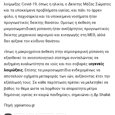
λοίμωξης Covid-19, όπως η ηλικία, ο Δείκτης Μάζας Σώματος
και τα υποκείμενα προβλήματα υγείας, και πάλι το άρρεν
φύλο, η παχυσαρκία και τα υποκείμενα νοσήματα ήταν
προγνωστικός δείκτης θανάτου. Ομοίως η έκθεση σε
μικροσωματιδιακή ρύπανση ήταν ανεξάρτητος προγνωστικός
δείκτης μηχανικού αερισμού και εισαγωγής στη ΜΕΘ, αλλά
δεν αύξανε τον κίνδυνο θανάτου.
«Ίσως η μακροχρόνια έκθεση στην ατμοσφαιρική ρύπανση να
εξασθενεί το ανοσοποιητικό σύστημα συντελώντας σε
αυξημένη ευαλωτότητα σε ιούς και πιο σοβαρές
ιογενείς
λοιμώξεις.
Επίσης τα μικροσωματίδια ενδεχομένως να
αποτελούν οχήματα μεταφοράς των ιών, αυξάνοντας έτσι την
εξάπλωσή τους. Σε κάθε περίπτωση πρέπει να μελετηθεί σε
βάθος το θέμα ώστε να ληφθούν τα απαραίτητα μέτρα
δημόσιας υγείας εν καιρώ πανδημίας», σημειώνει η Δρ Shallal.
Πηγή: ygeiamou.gr