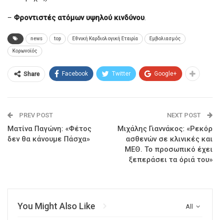
–
Φροντιστές ατόμων υψηλού κινδύνου
.
news
top
Εθνική Καρδιολογική Εταιρία
Εμβολιασμός
Κορωνοϊός
Facebook
Twitter
Google+
Share
PREV POST
NEXT POST
Ματίνα Παγώνη: «Φέτος
Μιχάλης Γιαννάκος: «Ρεκόρ
δεν θα κάνουμε Πάσχα»
ασθενών σε κλινικές και
ΜΕΘ. Το προσωπικό έχει
ξεπεράσει τα όριά του»
You Might Also Like
All