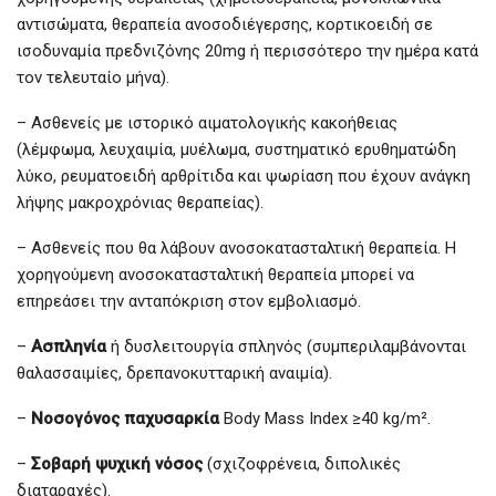
αντισώματα, θεραπεία ανοσοδιέγερσης, κορτικοειδή σε
ισοδυναμία πρεδνιζόνης 20mg ή περισσότερο την ημέρα κατά
τον τελευταίο μήνα).
– Ασθενείς με ιστορικό αιματολογικής κακοήθειας
(λέμφωμα, λευχαιμία, μυέλωμα, συστηματικό ερυθηματώδη
λύκο, ρευματοειδή αρθρίτιδα και ψωρίαση που έχουν ανάγκη
λήψης μακροχρόνιας θεραπείας).
– Ασθενείς που θα λάβουν ανοσοκατασταλτική θεραπεία. Η
χορηγούμενη ανοσοκατασταλτική θεραπεία μπορεί να
επηρεάσει την ανταπόκριση στον εμβολιασμό.
–
Ασπληνία
ή δυσλειτουργία σπληνός (συμπεριλαμβάνονται
θαλασσαιμίες, δρεπανοκυτταρική αναιμία).
–
Νοσογόνος παχυσαρκία
Body Mass Index ≥40 kg/m².
–
Σοβαρή ψυχική νόσος
(σχιζοφρένεια, διπολικές
διαταραχές).