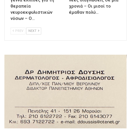
γεννά ελπίδες για τη
νέες διαγνώσεις σε μια
θεραπεία
χρονιά – Οι μισοί το
νευροεκφυλιστικών
έμαθαν πολύ…
νόσων – Ο…
PREV
NEXT