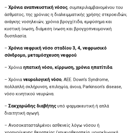
–
Χρόνια αναπνευστική νόσος
, συμπεριλαμβανομένου του
άσθματος, της χρόνιας η διαλειμματικής χρήσης στεροειδών,
ανάγκης νοσηλειών, χρόνια βρογχίτιδα, εμφύσημα και
κυστική ίνωση, διάμεση ίνωση και βρογχοπνευμονική
δυσπλασία.
–
Χρόνια νεφρική νόσο σταδίου 3, 4, νεφρωσικό
σύνδρομο, μεταμόσχευση νεφρού
.
– Χρόνια
ηπατική νόσο, κίρρωση, χρόνια ηπατίτιδα
.
– Χρόνια
νευρολογική νόσο
, ΑΕΕ. Down’s Syndrome,
πολλαπλή σκλήρυνση, επιληψία, άνοια, Parkinson’s disease,
νόσο κινητικού νευρώνα.
–
Σακχαρώδης διαβήτης
υπό φαρμακευτική ή απλά
διαιτητική αγωγή.
– Ανοσοκατασταλμένοι ασθενείς λόγω νόσου ή
χορηγούμενης θεραπείας (χημειοθεραπεία, μονοκλωνικά